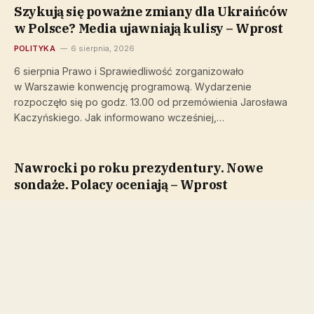
Szykują się poważne zmiany dla Ukraińców
w Polsce? Media ujawniają kulisy – Wprost
POLITYKA
6 sierpnia, 2026
6 sierpnia Prawo i Sprawiedliwość zorganizowało
w Warszawie konwencję programową. Wydarzenie
rozpoczęło się po godz. 13.00 od przemówienia Jarosława
Kaczyńskiego. Jak informowano wcześniej,…
Nawrocki po roku prezydentury. Nowe
sondaże. Polacy oceniają – Wprost
POLITYKA
6 sierpnia, 2026
6 sierpnia 2026 r. mija rok od zaprzysiężenia Karola
Nawrockiego na urząd prezydenta Polski. Tego dnia zaroiło
się od badań opinii publicznej, w której…
Sondaż. Nawrocki z szansami na reelekcję?