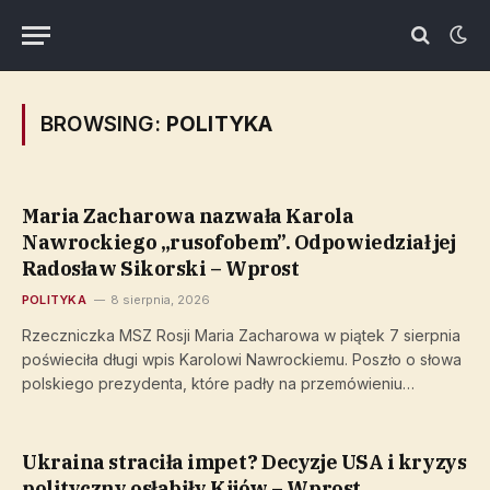
BROWSING:
POLITYKA
Maria Zacharowa nazwała Karola
Nawrockiego „rusofobem”. Odpowiedział jej
Radosław Sikorski – Wprost
POLITYKA
8 sierpnia, 2026
Rzeczniczka MSZ Rosji Maria Zacharowa w piątek 7 sierpnia
poświeciła długi wpis Karolowi Nawrockiemu. Poszło o słowa
polskiego prezydenta, które padły na przemówieniu…
Ukraina straciła impet? Decyzje USA i kryzys
polityczny osłabiły Kijów – Wprost