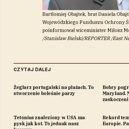
Bartłomiej Obajtek, brat Daniela Obaj
Wojewódzkiego Funduszu Ochrony Śr
poinformował wiceminister Miłosz M
/
Stanislaw Bielski/REPORTER
/
East N
CZYTAJ DALEJ
Żeglarz portugalski na plażach. To
Bobry pogry
stworzenie boleśnie parzy
Maryland.
zaskoczeni
Tetonius znaleziony w USA ma
Rekord tem
pysk jak kot. To jednak nasz
Europie. Pa