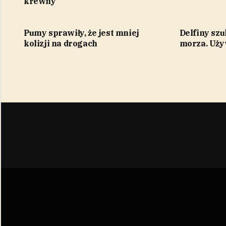
krewny
Pumy sprawiły, że jest mniej
Delfiny szu
kolizji na drogach
morza. Używ