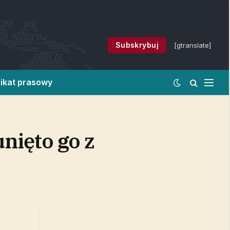
Subskrybuj
[gtranslate]
ikat prasowy
nięto go z