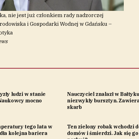
tka, nie jest już członkiem rady nadzorczej
odowiska i Gospodarki Wodnej w Gdańsku –
otyka
ews
zły ludzi w stanie
Nauczyciel znalazł w Bałtyk
 Naukowcy mocno
niezwykły bursztyn. Zawier
skarb
peratury tego lata w
Ten zielony robak wchodzi d
dła kolejna bariera
domów i śmierdzi. Jak się go