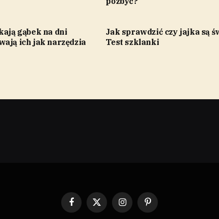
pozbyć?
kają gąbek na dni
Jak sprawdzić czy jajka są ś
ają ich jak narzędzia
Test szklanki
Facebook
X
Instagram
Pinterest
(Twitter)