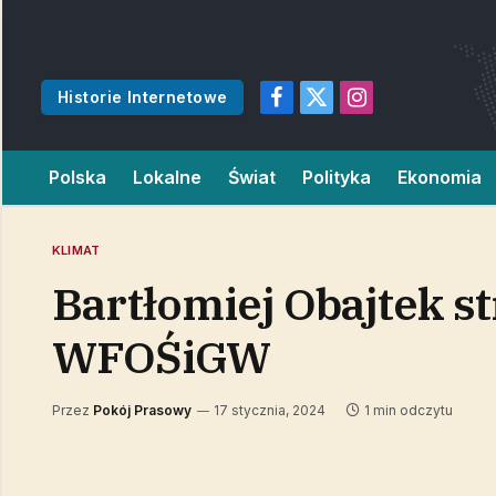
Historie Internetowe
Facebook
X
Instagram
(Twitter)
Polska
Lokalne
Świat
Polityka
Ekonomia
KLIMAT
Bartłomiej Obajtek st
WFOŚiGW
Przez
Pokój Prasowy
17 stycznia, 2024
1 min odczytu