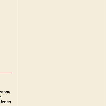
zansą
e
Biznes