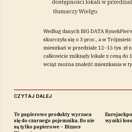
dostępności lokali w przedzia
tłumaczy Wielgo.
Według danych BIG DATA RynekPierwo
skurczyła się o 3 proc., a w Trójmieś
mieszkań w przedziale 12–15 tys. zł 
całkowicie zniknęły lokale z ceną do 
wciąż można znaleźć mieszkania w ty
CZYTAJ DALEJ
Te papierowe produkty wyrzuca
Eurojackpo
się do czarnego pojemnika. Bo nie
wyniki los
są tylko papierowe – Biznes