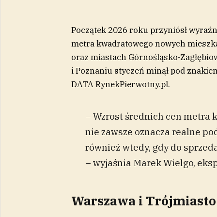
Początek 2026 roku przyniósł wyraź
metra kwadratowego nowych mieszkań
oraz miastach Górnośląsko-Zagłębiows
i Poznaniu styczeń minął pod znakiem
DATA RynekPierwotny.pl.
– Wzrost średnich cen metra
nie zawsze oznacza realne pod
również wtedy, gdy do sprzeda
– wyjaśnia Marek Wielgo, eksp
Warszawa i Trójmiasto 