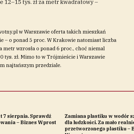
le 12–15 tys. zł za metr kwadratowy –
tny.pl w Warszawie oferta takich mieszkań
cie – o ponad 5 proc. W Krakowie natomiast liczba
za metr wzrosła o ponad 6 proc., choć niemal
10 tys. zł. Mimo to w Trójmieście i Warszawie
m najtańszym przedziale.
t 7 sierpnia. Sprawdź
Zamiana plastiku w wodór s
owania – Biznes Wprost
dla ludzkości. Za mało realni
przetworzonego plastiku – 