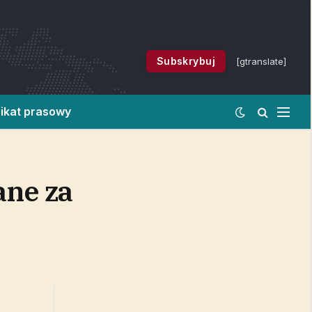
Subskrybuj
[gtranslate]
ikat prasowy
ane za