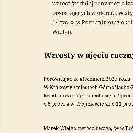
wzrost średniej ceny metra k
pozostających w ofercie. W st
14 tys. zł w Poznaniu oraz oko
Wielgo.
Wzrosty w ujęciu rocz
Porównując ze styczniem 2025 roku, 
W Krakowie i miastach Górnośląsko-Z
kwadratowego podniosła się o 2 proc.
o 5 proc., a w Trójmieście aż o 11 proc
Marek Wielgo zwraca uwagę, że w Tró