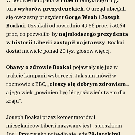
W połowie listopada w
Liberii
odbyła się druga
tura
wyborów prezydenckich
. O urząd ubiegali
się ówczesny prezydent
Gorge Weah
i
Joseph
Boakai
. Uzyskali odpowiednio 49,36 proc. i 50,64
proc, co pozwoliło, by
najmłodszego prezydenta
w historii Liberii zastąpił najstarszy
. Boakai
dostał niewiele ponad 20 tys. głosów więcej.
Obawy o zdrowie Boakai
pojawiały się już w
trakcie kampanii wyborczej. Jak sam mówił w
rozmowie z BBC, „
cieszy się dobrym zdrowiem
„,
a jego wiek „powinien być błogosławieństwem dla
kraju”.
Joseph Boakai przez komentatorów i
mieszkańców Liberii nazywany jest „śpioszkiem
Joe”. Przezwisko pojawiło się, gdy
79-latek był