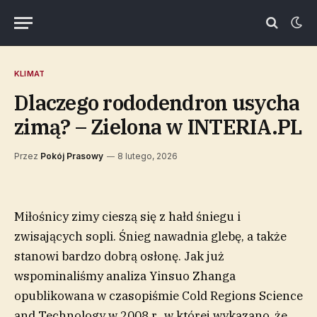
KLIMAT
Dlaczego rododendron usycha
zimą? – Zielona w INTERIA.PL
Przez
Pokój Prasowy
8 lutego, 2026
Miłośnicy zimy cieszą się z hałd śniegu i
zwisających sopli. Śnieg nawadnia glebę, a także
stanowi bardzo dobrą osłonę. Jak już
wspominaliśmy analiza Yinsuo Zhanga
opublikowana w czasopiśmie Cold Regions Science
and Technology w 2008 r., w której wykazano, że