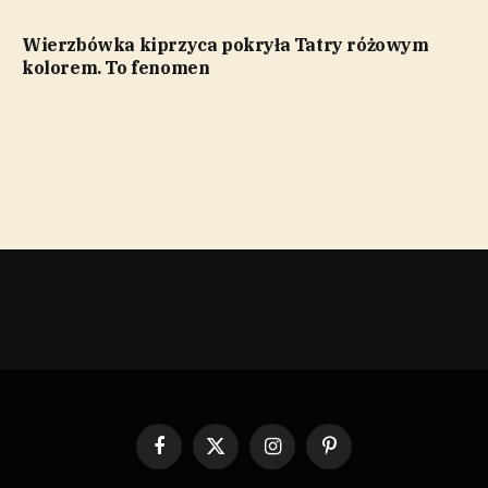
Wierzbówka kiprzyca pokryła Tatry różowym
kolorem. To fenomen
Facebook
X
Instagram
Pinterest
(Twitter)