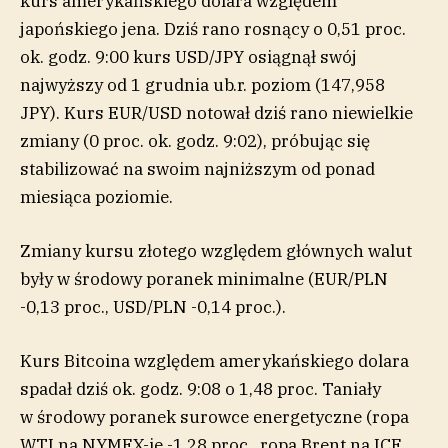
kurs amerykańskiego dolara względem
japońskiego jena. Dziś rano rosnący o 0,51 proc.
ok. godz. 9:00 kurs USD/JPY osiągnął swój
najwyższy od 1 grudnia ub.r. poziom (147,958
JPY). Kurs EUR/USD notował dziś rano niewielkie
zmiany (0 proc. ok. godz. 9:02), próbując się
stabilizować na swoim najniższym od ponad
miesiąca poziomie.
Zmiany kursu złotego względem głównych walut
były w środowy poranek minimalne (EUR/PLN
-0,13 proc., USD/PLN -0,14 proc.).
Kurs Bitcoina względem amerykańskiego dolara
spadał dziś ok. godz. 9:08 o 1,48 proc. Taniały
w środowy poranek surowce energetyczne (ropa
WTI na NYMEX-ie -1,28 proc., ropa Brent na ICE