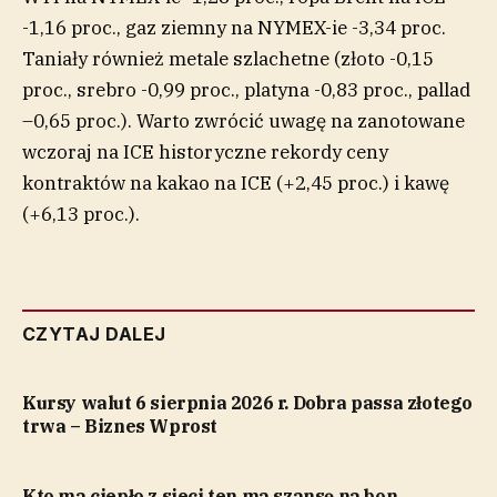
-1,16 proc., gaz ziemny na NYMEX-ie -3,34 proc.
Taniały również metale szlachetne (złoto -0,15
proc., srebro -0,99 proc., platyna -0,83 proc., pallad
–0,65 proc.). Warto zwrócić uwagę na zanotowane
wczoraj na ICE historyczne rekordy ceny
kontraktów na kakao na ICE (+2,45 proc.) i kawę
(+6,13 proc.).
CZYTAJ DALEJ
Kursy walut 6 sierpnia 2026 r. Dobra passa złotego
trwa – Biznes Wprost
Kto ma ciepło z sieci ten ma szansę na bon