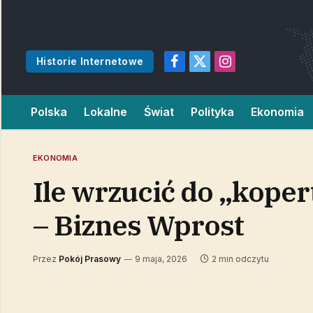
Historie Internetowe
Facebook
X
Instagram
(Twitter)
Polska
Lokalne
Świat
Polityka
Ekonomia
EKONOMIA
Ile wrzucić do „kope
– Biznes Wprost
Przez
Pokój Prasowy
9 maja, 2026
2 min odczytu