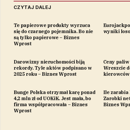
CZYTAJ DALEJ
Te papierowe produkty wyrzuca
Eurojackpo
się do czarnego pojemnika. Bo nie
wyniki los
są tylko papierowe – Biznes
Wprost
Darowizny nieruchomości biją
Ceny paliw
rekordy. Tyle aktów podpisano w
Wreszcie d
2025 roku – Biznes Wprost
kierowców 
Bunge Polska otrzymał karę ponad
Ile zarabia
4,2 mln zł od UOKiK. Jest mała, bo
Zarobki net
firma współpracowała – Biznes
Biznes Wpr
Wprost