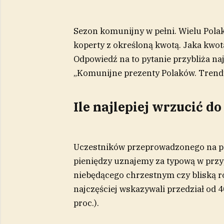
Sezon komunijny w pełni. Wielu Pola
koperty z określoną kwotą. Jaka kwot
Odpowiedź na to pytanie przybliża na
„Komunijne prezenty Polaków. Trend
Ile najlepiej wrzucić d
Uczestników przeprowadzonego na pot
pieniędzy uznajemy za typową w prz
niebędącego chrzestnym czy bliską ro
najczęściej wskazywali przedział od 40
proc.).