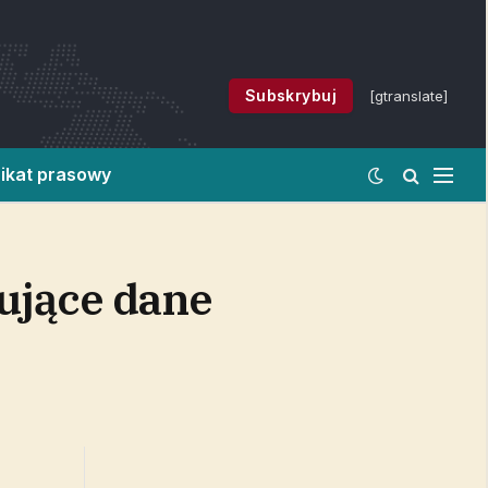
Subskrybuj
[gtranslate]
ikat prasowy
ujące dane