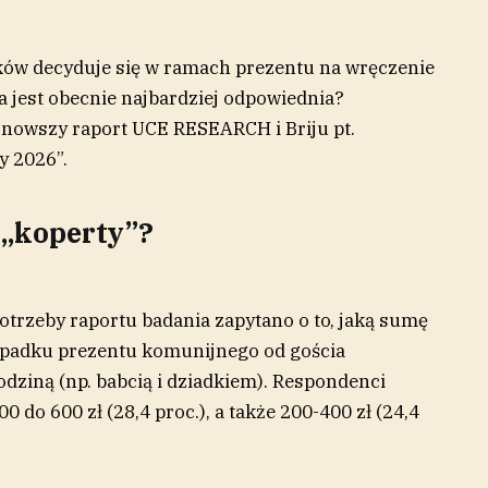
ków decyduje się w ramach prezentu na wręczenie
a jest obecnie najbardziej odpowiednia?
jnowszy raport UCE RESEARCH i Briju pt.
y 2026”.
o „koperty”?
rzeby raportu badania zapytano o to, jaką sumę
ypadku prezentu komunijnego od gościa
dziną (np. babcią i dziadkiem). Respondenci
0 do 600 zł (28,4 proc.), a także 200-400 zł (24,4