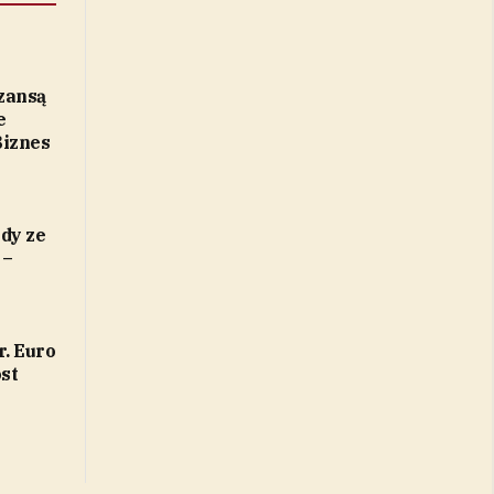
zansą
e
Biznes
dy ze
 –
r. Euro
st