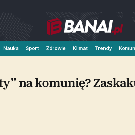
Nauka
Sport
Zdrowie
Klimat
Trendy
Komun
rty” na komunię? Zaskak