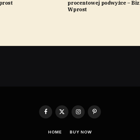
prost
procentowej podwyżce – Biz
Wprost
Facebook
X
Instagram
Pinterest
(Twitter)
HOME
BUY NOW