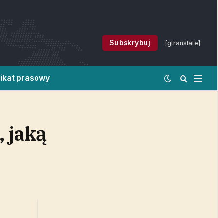
Subskrybuj
[gtranslate]
ikat prasowy
 jaką