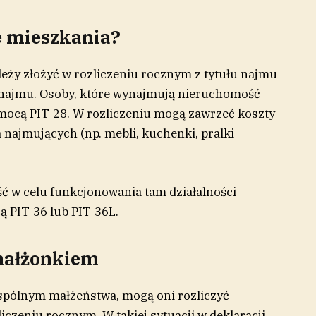
e mieszkania?
ależy złożyć w rozliczeniu rocznym z tytułu najmu
u najmu. Osoby, które wynajmują nieruchomość
pomocą PIT-28. W rozliczeniu mogą zawrzeć koszty
 najmujących (np. mebli, kuchenki, pralki
 w celu funkcjonowania tam działalności
ą PIT-36 lub PIT-36L.
 małżonkiem
spólnym małżeństwa, mogą oni rozliczyć
zeniu rocznym. W takiej sytuacji w deklaracji