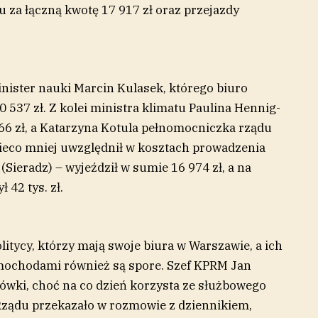
za łączną kwotę 17 917 zł oraz przejazdy
ister nauki Marcin Kulasek, którego biuro
0 537 zł. Z kolei ministra klimatu Paulina Hennig-
 766 zł, a Katarzyna Kotula pełnomocniczka rządu
 Nieco mniej uwzględnił w kosztach prowadzenia
ieradz) – wyjeździł w sumie 16 974 zł, a na
42 tys. zł.
itycy, którzy mają swoje biura w Warszawie, a ich
mochodami również są spore. Szef KPRM Jan
rówki, choć na co dzień korzysta ze służbowego
ządu przekazało w rozmowie z dziennikiem,