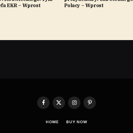
efa EKR – Wprost
Polacy – Wprost
Facebook
X
Instagram
Pinterest
(Twitter)
HOME
BUY NOW