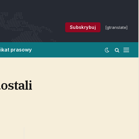
Subskrybuj
[gtranslate]
ikat prasowy
ostali