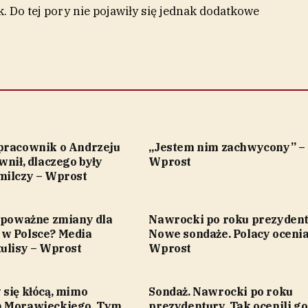
k. Do tej pory nie pojawiły się jednak dodatkowe
pracownik o Andrzeju
„Jestem nim zachwycony” –
wnił, dlaczego były
Wprost
milczy – Wprost
ę poważne zmiany dla
Nawrocki po roku prezydent
w Polsce? Media
Nowe sondaże. Polacy ocenia
kulisy – Wprost
Wprost
 się kłócą, mimo
Sondaż. Nawrocki po roku
a Morawieckiego. Tym
prezydentury. Tak ocenili go