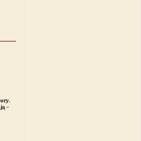
ury.
ją –