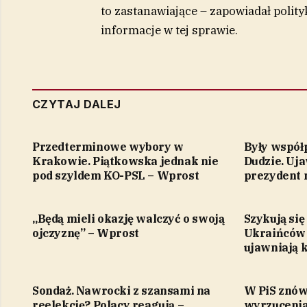
to zastanawiające – zapowiadał polity
informacje w tej sprawie.
CZYTAJ DALEJ
Przedterminowe wybory w
Były współ
Krakowie. Piątkowska jednak nie
Dudzie. Uja
pod szyldem KO-PSL – Wprost
prezydent 
„Będą mieli okazję walczyć o swoją
Szykują si
ojczyznę” – Wprost
Ukraińców 
ujawniają 
Sondaż. Nawrocki z szansami na
W PiS znów
reelekcję? Polacy reagują –
wyrzuceni