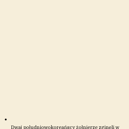
Dwaj południowokoreańscy żołnierze zginęli w