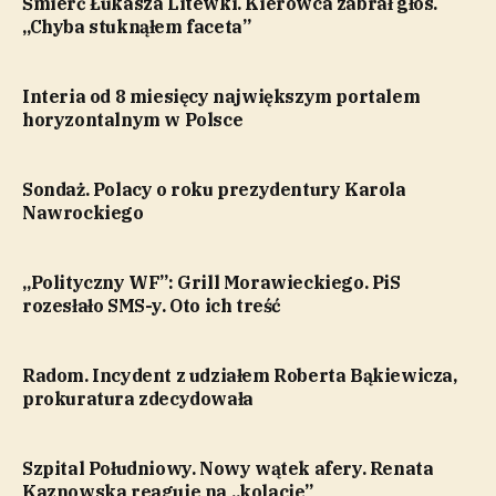
Śmierć Łukasza Litewki. Kierowca zabrał głos.
„Chyba stuknąłem faceta”
Interia od 8 miesięcy największym portalem
horyzontalnym w Polsce
Sondaż. Polacy o roku prezydentury Karola
Nawrockiego
„Polityczny WF”: Grill Morawieckiego. PiS
rozesłało SMS-y. Oto ich treść
Radom. Incydent z udziałem Roberta Bąkiewicza,
prokuratura zdecydowała
Szpital Południowy. Nowy wątek afery. Renata
Kaznowska reaguje na „kolacje”