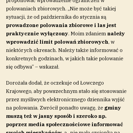
proponować wprowadzenie ograniczeń w
polowaniach zbiorowych. „Nie może być takiej
sytuacji, że od października do stycznia są
prowadzone polowania zbiorowe i las jest
praktycznie wyłączony
. Moim zdaniem
należy
wprowadzić limit polowań zbiorowych
, w
niektórych okresach. Należy także informować o
konkretnych godzinach, w jakich takie polowanie
się odbywa” – wskazał.
Dorożała dodał, że oczekuje od Łowczego
Krajowego, aby powszechnym stało się stosowanie
przez myśliwych elektronicznego dziennika wyjść
na polowania. Zwrócił ponadto uwagę, że
gminy
muszą też w jasny sposób i szeroko np.
poprzez media społecznościowe informować
swoich mieszkańców
, a „nie małą czcionką na