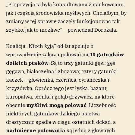
„Propozycja ta była konsultowana z naukowcami,
jak i częścią środowiska myśliwych. Chciałbym, by
zmiany w tej sprawie zaczęły funkcjonować tak
szybko, jak to możliwe” – powiedział Dorożała.
Koalicja „Niech żyją” od lat apeluje o
wprowadzenie zakazu polowań na
13 gatunków
dzikich ptaków
. Są to trzy gatunki gęsi: gęś
gęgawa, białoczelna i zbożowa; cztery gatunki
kaczek – głowienka, czernica, cyraneczka i
krzyżówka. Oprócz tego jest łyska, bażant,
kuropatwa, słonka i gołąb grzywacz, na które
obecnie
myśliwi mogą polować
. Liczebność
niektórych gatunków dzikiego ptactwa
drastycznie spadła w ciągu ostatnich dekad, a
nadmierne polowania
są jedną z głównych