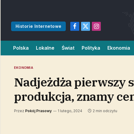
Historie Internetowe
Facebook
X
Instagram
(Twitter)
Polska
Lokalne
Świat
Polityka
Ekonomia
EKONOMIA
Nadjeżdża pierwszy 
produkcja, znamy ce
Przez
Pokój Prasowy
1 lutego, 2024
2 min odczytu