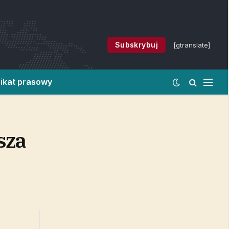
Subskrybuj
[gtranslate]
ikat prasowy
sza