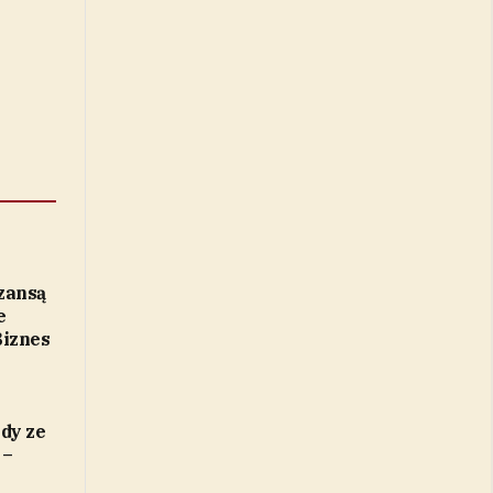
zansą
e
Biznes
dy ze
 –