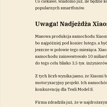
Co ciekawe, wiadomo już, ile będzie 
popularnych smartfonów.
Uwaga! Nadjeżdża Xia
Masowa produkcja samochodu Xiaomi
bo najpóźniej pod koniec lutego, a by
jeszcze w połowie tego miesiąca. Xia
samochodu zainwestowało 10 miliardó
do tego celu blisko 3,5 tys. inżynierów
Z tych liczb wynika jasno, że Xiaomi
motoryzacyjny projekt. Ich samochó
konkurencję dla Tesli Model S.
Firma zdradziła już, że w najdroższ