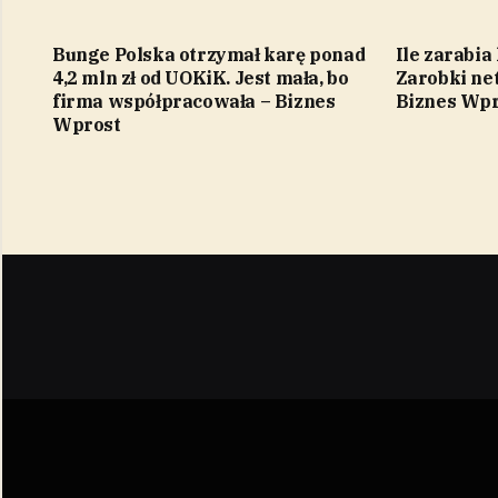
Bunge Polska otrzymał karę ponad
Ile zarabia
4,2 mln zł od UOKiK. Jest mała, bo
Zarobki net
firma współpracowała – Biznes
Biznes Wpr
Wprost