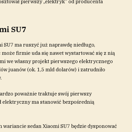
kosztował pierwszy „elektryk” od producenta
omi SU7
 SU7 ma ruszyć już naprawdę niedługo,
ć może firmie uda się nawet wystartować się z nią
omi we własny projekt pierwszego elektrycznego
w juanów (ok. 1,5 mld dolarów) i zatrudniło
.
 bardzo poważnie traktuje swój pierwszy
d elektryczny ma stanowić bezpośrednią
ym wariancie sedan Xiaomi SU7 będzie dysponować