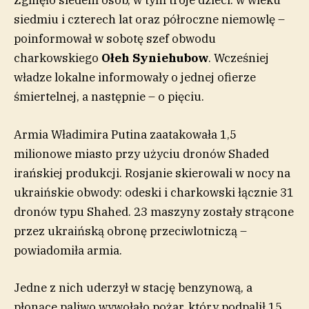
Zginęło siedem osób, w tym troje dzieci: w wieku
siedmiu i czterech lat oraz półroczne niemowlę –
poinformował w sobotę szef obwodu
charkowskiego
Ołeh Syniehubow
. Wcześniej
władze lokalne informowały o jednej ofierze
śmiertelnej, a następnie – o pięciu.
Armia Władimira Putina zaatakowała 1,5
milionowe miasto przy użyciu dronów Shaded
irańskiej produkcji. Rosjanie skierowali w nocy na
ukraińskie obwody: odeski i charkowski łącznie 31
dronów typu Shahed. 23 maszyny zostały strącone
przez ukraińską obronę przeciwlotniczą –
powiadomiła armia.
Jedne z nich uderzył w stację benzynową, a
płonące paliwo wywołało pożar, który podpalił 15