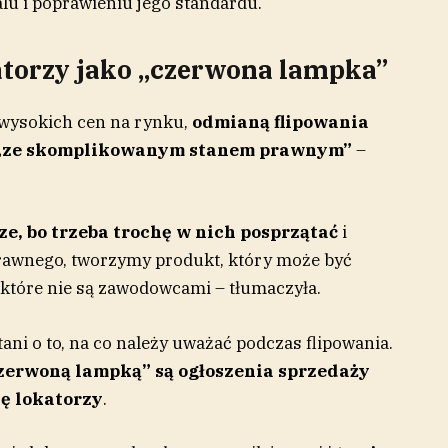
u i poprawieniu jego standardu.
atorzy jako „czerwona lampka”
i wysokich cen na rynku,
odmianą flipowania
i „ze skomplikowanym stanem prawnym”
–
e, bo trzeba trochę w nich posprzątać
i
prawnego, tworzymy produkt, który może być
 które nie są zawodowcami – tłumaczyła.
tani o to, na co należy uważać podczas flipowania.
zerwoną lampką” są ogłoszenia sprzedaży
ę lokatorzy
.