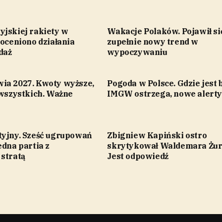
yjskiej rakiety w
Wakacje Polaków. Pojawił si
 oceniono działania
zupełnie nowy trend w
daż
wypoczywaniu
ia 2027. Kwoty wyższe,
Pogoda w Polsce. Gdzie jest 
 wszystkich. Ważne
IMGW ostrzega, nowe alerty
tyjny. Sześć ugrupowań
Zbigniew Kapiński ostro
edna partia z
skrytykował Waldemara Żur
 stratą
Jest odpowiedź