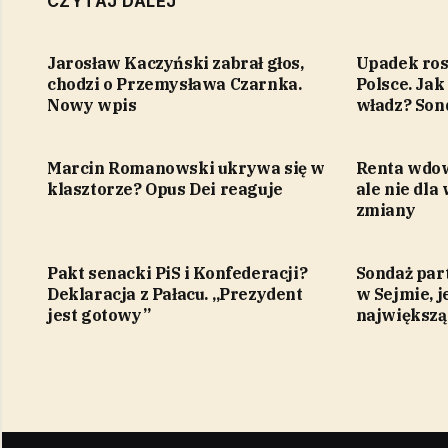
CZYTAJ DALEJ
Jarosław Kaczyński zabrał głos,
Upadek ros
chodzi o Przemysława Czarnka.
Polsce. Jak
Nowy wpis
władz? Son
Marcin Romanowski ukrywa się w
Renta wdow
klasztorze? Opus Dei reaguje
ale nie dla
zmiany
Pakt senacki PiS i Konfederacji?
Sondaż par
Deklaracja z Pałacu. „Prezydent
w Sejmie, j
jest gotowy”
największą