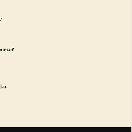
ę
burza?
ka.