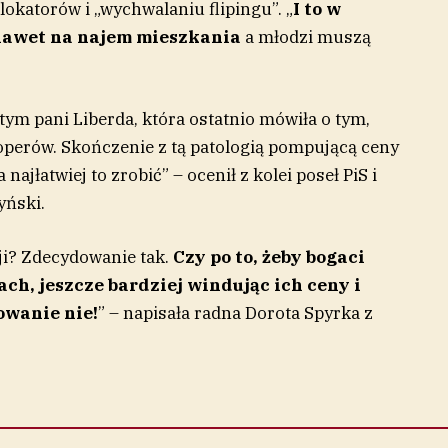
lokatorów i „wychwalaniu flipingu”. „
I to w
 nawet na najem mieszkania
a młodzi muszą
tym pani Liberda, która ostatnio mówiła o tym,
operów. Skończenie z tą patologią pompującą ceny
 najłatwiej to zrobić” – ocenił z kolei poseł PiS i
yński.
ji? Zdecydowanie tak.
Czy po to, żeby bogaci
ch, jeszcze bardziej windując ich ceny i
owanie nie!
” – napisała radna Dorota Spyrka z