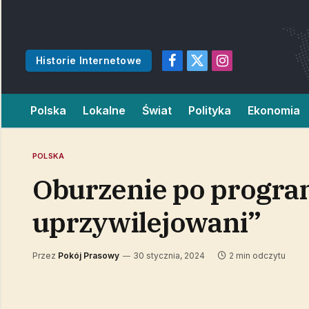
Historie Internetowe
Facebook
X
Instagram
(Twitter)
Polska
Lokalne
Świat
Polityka
Ekonomia
POLSKA
Oburzenie po program
uprzywilejowani”
Przez
Pokój Prasowy
30 stycznia, 2024
2 min odczytu