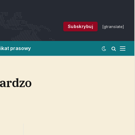
Subskrybuj
[gtranslate]
ikat prasowy
bardzo