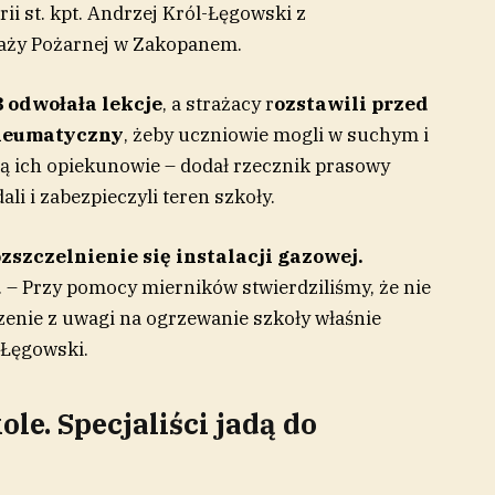
rii st. kpt. Andrzej Król-Łęgowski z
aży Pożarnej w Zakopanem.
 odwołała lekcje
, a strażacy r
ozstawili przed
neumatyczny
, żeby uczniowie mogli w suchym i
rą ich opiekunowie – dodał rzecznik prasowy
li i zabezpieczyli teren szkoły.
zszczelnienie się instalacji gazowej.
 – Przy pomocy mierników stwierdziliśmy, że nie
jrzenie z uwagi na ogrzewanie szkoły właśnie
-Łęgowski.
le. Specjaliści jadą do