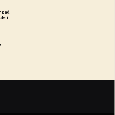
y nad
le i
e