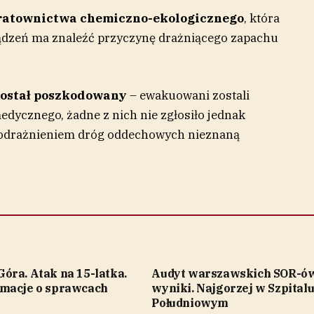
ratownictwa chemiczno-ekologicznego
, która
ądzeń ma znaleźć przyczynę drażniącego zapachu
został poszkodowany
– ewakuowani zostali
dycznego, żadne z nich nie zgłosiło jednak
podrażnieniem dróg oddechowych nieznaną
óra. Atak na 15-latka.
Audyt warszawskich SOR-ów
macje o sprawcach
wyniki. Najgorzej w Szpital
Południowym