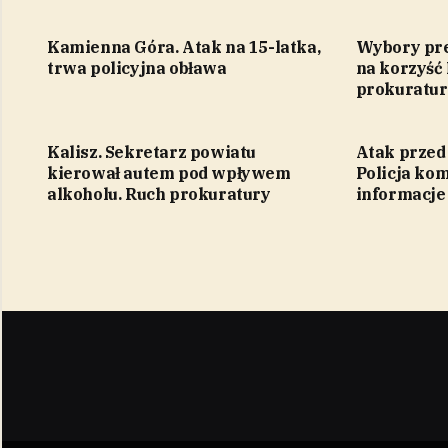
Kamienna Góra. Atak na 15-latka,
Wybory pre
trwa policyjna obława
na korzyść
prokuratu
Kalisz. Sekretarz powiatu
Atak przed
kierował autem pod wpływem
Policja ko
alkoholu. Ruch prokuratury
informacje