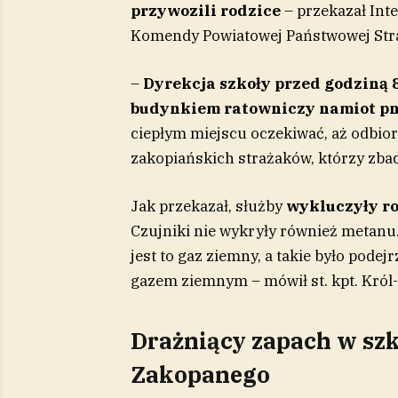
przywozili rodzice
– przekazał Inte
Komendy Powiatowej Państwowej Str
–
Dyrekcja szkoły przed godziną 8
budynkiem ratowniczy namiot p
ciepłym miejscu oczekiwać, aż odbio
zakopiańskich strażaków, którzy zbada
Jak przekazał, służby
wykluczyły ro
Czujniki nie wykryły również metanu.
jest to gaz ziemny, a takie było pode
gazem ziemnym – mówił st. kpt. Król
Drażniący zapach w szko
Zakopanego