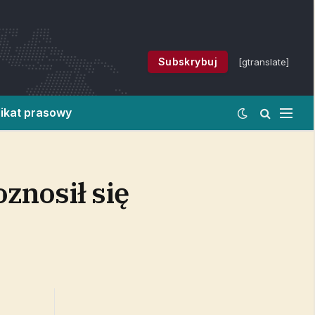
Subskrybuj
[gtranslate]
ikat prasowy
znosił się