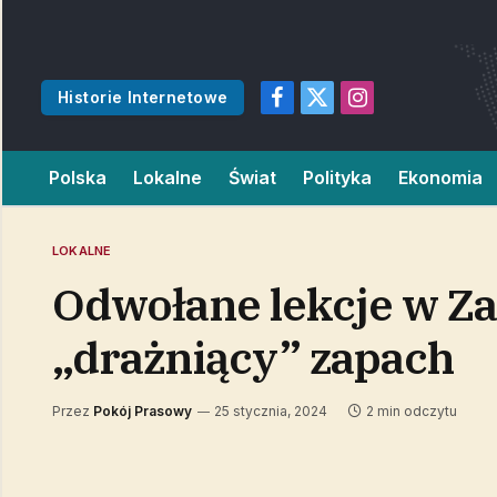
Historie Internetowe
Facebook
X
Instagram
(Twitter)
Polska
Lokalne
Świat
Polityka
Ekonomia
LOKALNE
Odwołane lekcje w Z
„drażniący” zapach
Przez
Pokój Prasowy
25 stycznia, 2024
2 min odczytu