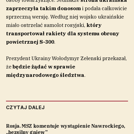
osoby towarzyszące. Jednakże
strona ukraińska
zaprzeczyła takim donosom
i podała całkowicie
sprzeczną wersję. Według niej wojsko ukraińskie
miało ostrzelać samolot rosyjski,
który
transportował rakiety dla systemu obrony
powietrznej S-300
.
Prezydent Ukrainy Wołodymyr Zełenski przekazał,
że
będzie żądać w sprawie
międzynarodowego śledztwa
.
CZYTAJ DALEJ
Rosja. MSZ komentuje wystąpienie Nawrockiego,
„bezsilny gniew”