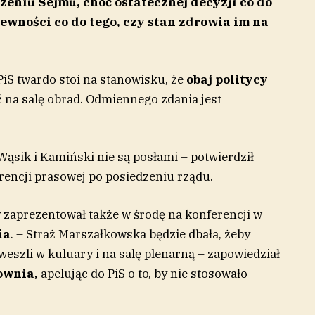
zeniu Sejmu, choć ostatecznej decyzji co do
ewności co do tego, czy stan zdrowia im na
 PiS twardo stoi na stanowisku, że
obaj politycy
 na salę obrad. Odmiennego zdania jest
ąsik i Kamiński nie są posłami – potwierdził
encji prasowej po posiedzeniu rządu.
 zaprezentował także w środę na konferencji w
ia
. – Straż Marszałkowska będzie dbała, żeby
eszli w kuluary i na salę plenarną – zapowiedział
ownia,
apelując do PiS o to, by nie stosowało