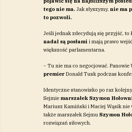
pojawić się na najbliższym posied
tego nie ma.
Jak słyszymy,
nie ma p
to pozwoli.
Jeśli jednak zdecydują się przyjść, to
nadal są posłami
i mają prawo wejść
większość parlamentarna.
– Tu nie ma co negocjować. Panowie W
premier
Donald Tusk podczas konfer
Identyczne stanowisko po raz kolejny
Sejmie
marszałek Szymon Hołown
Mariusz Kamiński i Maciej Wąsik nie w
także marszałek Sejmu
Szymon Hoł
rozwiązań siłowych.