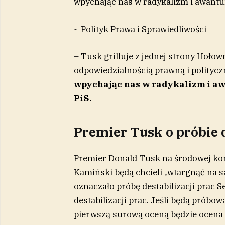
wpychając nas w radykalizm i awant
~ Polityk Prawa i Sprawiedliwości
– Tusk grilluje z jednej strony Hołow
odpowiedzialnością prawną i politycz
wpychając nas w radykalizm i aw
PiS.
Premier Tusk o próbie d
Premier Donald Tusk na środowej konf
Kamiński będą chcieli „wtargnąć na sa
oznaczało próbę destabilizacji prac 
destabilizacji prac. Jeśli będą próbow
pierwszą surową oceną będzie ocena l