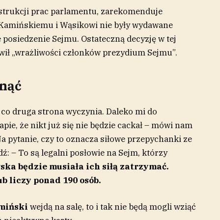
bstrukcji prac parlamentu, zarekomenduje
 Kamińskiemu i Wąsikowi nie były wydawane
 posiedzenie Sejmu. Ostateczną decyzję w tej
ił „wrażliwości członków prezydium Sejmu”.
fnąć
 co druga strona wyczynia. Daleko mi do
apie, że nikt już się nie będzie cackał – mówi nam
a pytanie, czy to oznacza siłowe przepychanki ze
: – To są legalni posłowie na Sejm, którzy
ka będzie musiała ich siłą zatrzymać.
b liczy ponad 190 osób.
miński
wejdą na salę, to i tak nie będą mogli wziąć