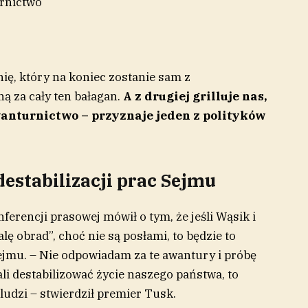
urnictwo
nię, który na koniec zostanie sam z
ną za cały ten bałagan.
A z drugiej grilluje nas,
anturnictwo – przyznaje jeden z polityków
estabilizacji prac Sejmu
erencji prasowej mówił o tym, że jeśli Wąsik i
lę obrad”, choć nie są posłami, to będzie to
Sejmu. – Nie odpowiadam za te awantury i próbę
ali destabilizować życie naszego państwa, to
udzi – stwierdził premier Tusk.