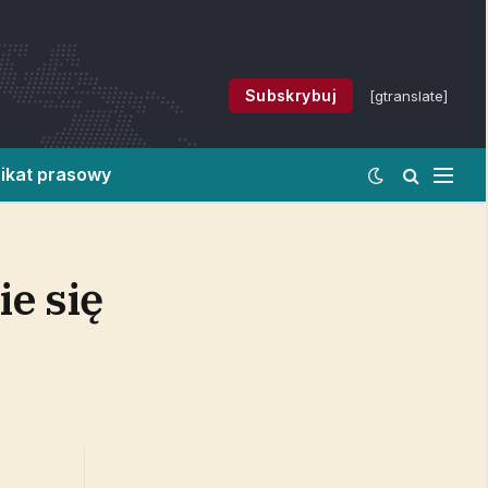
Subskrybuj
[gtranslate]
ikat prasowy
ie się