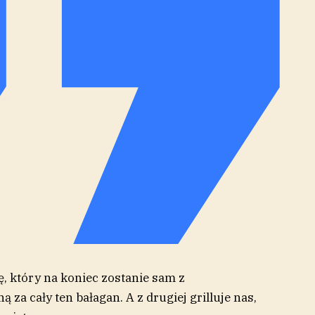
ę, który na koniec zostanie sam z
 za cały ten bałagan. A z drugiej grilluje nas,