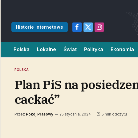
Historie Internetowe
Facebook
X
Instagram
(Twitter)
Polska
Lokalne
Świat
Polityka
Ekonomia
POLSKA
Plan PiS na posiedzen
cackać”
Przez
Pokój Prasowy
25 stycznia, 2024
5 min odczytu