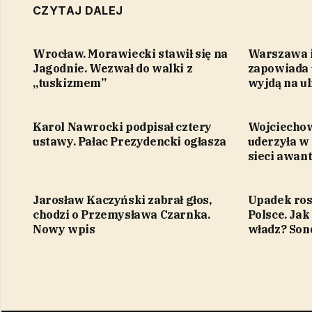
CZYTAJ DALEJ
Wrocław. Morawiecki stawił się na
Warszawa i
Jagodnie. Wezwał do walki z
zapowiada u
„tuskizmem”
wyjdą na ul
Karol Nawrocki podpisał cztery
Wojciecho
ustawy. Pałac Prezydencki ogłasza
uderzyła w
sieci awan
Jarosław Kaczyński zabrał głos,
Upadek ros
chodzi o Przemysława Czarnka.
Polsce. Jak
Nowy wpis
władz? Son