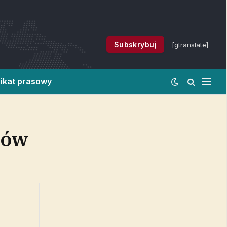
Subskrybuj
[gtranslate]
ikat prasowy
zów