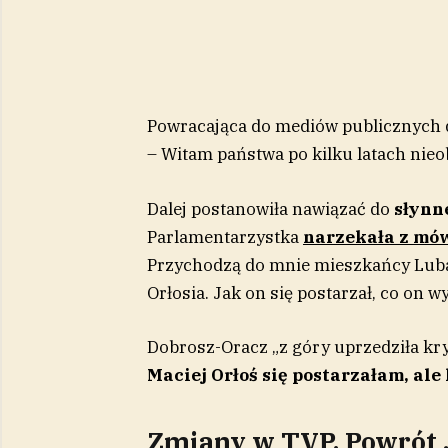
Powracająca do mediów publicznych d
– Witam państwa po kilku latach nieo
Dalej postanowiła nawiązać do
słynn
Parlamentarzystka
narzekała z mó
Przychodzą do mnie mieszkańcy Luba
Orłosia. Jak on się postarzał, co on 
Dobrosz-Oracz „z góry uprzedziła kry
Maciej Orłoś się postarzałam, ale
Zmiany w TVP. Powrót 