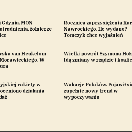
 Gdynia. MON
Rocznica zaprzysiężenia Kar
trudnienia, żołnierze
Nawrockiego. Ile wydano?
ice
Tomczyk chce wyjaśnień
wska van Heukelom
Wielki powrót Szymona Hoł
 Morawieckiego. W
Idą zmiany w rządzie i koalic
tura
yjskiej rakiety w
Wakacje Polaków. Pojawił si
 oceniono działania
zupełnie nowy trend w
daż
wypoczywaniu