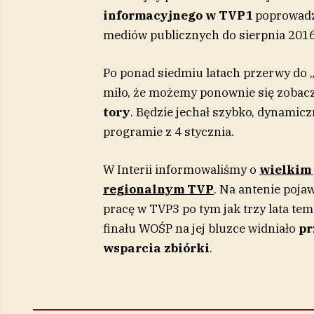
informacyjnego w TVP1
poprowadzi
mediów publicznych do sierpnia 201
Po ponad siedmiu latach przerwy do „
miło, że możemy ponownie się zobacz
tory
. Będzie jechał szybko, dynamiczn
programie z 4 stycznia.
W Interii informowaliśmy o
wielkim
regionalnym TVP
. Na antenie pojaw
pracę w TVP3 po tym jak trzy lata te
finału WOŚP na jej bluzce widniało
pr
wsparcia zbiórki
.