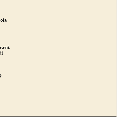
ola
owni.
ji
ę