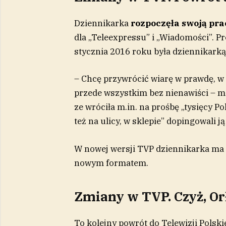
Dziennikarka
rozpoczęła swoją pra
dla „Teleexpressu” i „Wiadomości”. P
stycznia 2016 roku była dziennikark
– Chcę przywrócić wiarę w prawdę, w
przede wszystkim bez nienawiści – mó
ze wróciła m.in. na prośbę „tysięcy 
też na ulicy, w sklepie” dopingowali j
W nowej wersji TVP dziennikarka ma 
nowym formatem.
Zmiany w TVP. Czyż, Orł
To kolejny powrót do Telewizji Polski