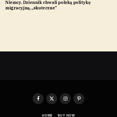
Niemcy. Dziennik chwali polską politykę
migracyjną, „skuteczne”
Facebook
X
Instagram
Pinterest
(Twitter)
HOME
BUY NOW