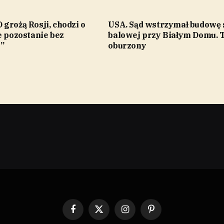
grożą Rosji, chodzi o
USA. Sąd wstrzymał budowę 
e pozostanie bez
balowej przy Białym Domu.
”
oburzony
Facebook
X
Instagram
Pinterest
(Twitter)