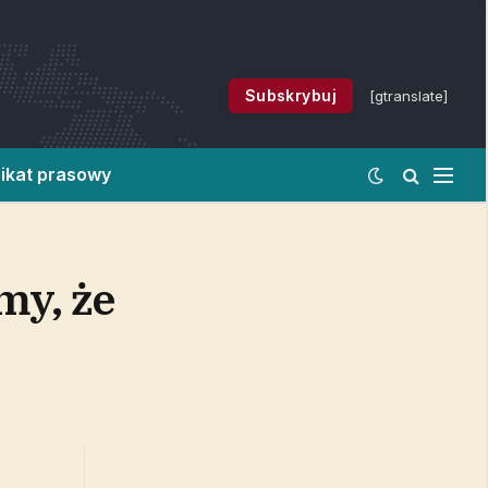
Subskrybuj
[gtranslate]
ikat prasowy
my, że