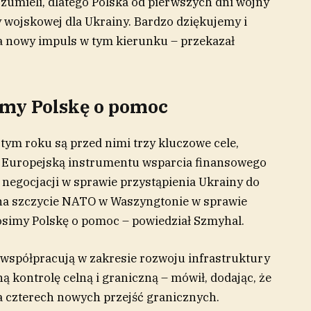
ozumieli, dlatego Polska od pierwszych dni wojny
 wojskowej dla Ukrainy. Bardzo dziękujemy i
a nowy impuls w tym kierunku – przekazał
imy Polskę o pomoc
tym roku są przed nimi trzy kluczowe cele,
ę Europejską instrumentu wsparcia finansowego
 negocjacji w sprawie przystąpienia Ukrainy do
e na szczycie NATO w Waszyngtonie w sprawie
osimy Polskę o pomoc – powiedział Szmyhal.
 współpracują w zakresie rozwoju infrastruktury
 kontrolę celną i graniczną – mówił, dodając, że
 czterech nowych przejść granicznych.