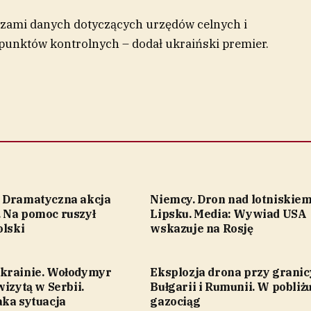
azami danych dotyczących urzędów celnych i
unktów kontrolnych – dodał ukraiński premier.
 Dramatyczna akcja
Niemcy. Dron nad lotniskie
 Na pomoc ruszył
Lipsku. Media: Wywiad USA
olski
wskazuje na Rosję
krainie. Wołodymyr
Eksplozja drona przy granic
wizytą w Serbii.
Bułgarii i Rumunii. W pobliż
aka sytuacja
gazociąg