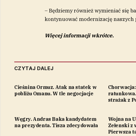
– Będziemy również wymieniać się b
kontynuować modernizację naszych p
Więcej informacji wkrótce.
CZYTAJ DALEJ
Cieśnina Ormuz. Atak na statek w
Chorwacja:
pobliżu Omanu. W tle negocjacje
ratunkowa.
strażak z P
Węgry. Andras Baka kandydatem
Wojna na U
na prezydenta. Tisza zdecydowała
Zełenski z 
Pierwsza t