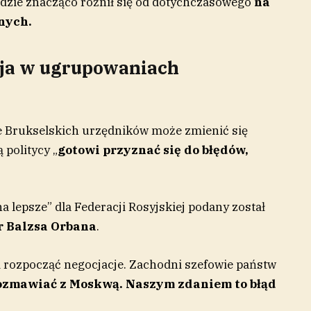
dzie znacząco różnił się od dotychczasowego
na
nych.
eja w ugrupowaniach
ie Brukselskich urzędników może zmienić się
 politycy „
gotowi przyznać się do błędów,
 lepsze” dla Federacji Rosyjskiej podany został
r Balzsa Orbana
.
 rozpocząć negocjacje. Zachodni szefowie państw
rozmawiać z Moskwą. Naszym zdaniem to błąd