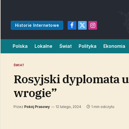
Historie Internetowe
Facebook
X
Instagram
(Twitter)
Polska
Lokalne
Świat
Polityka
Ekonomia
ŚWIAT
Rosyjski dyplomata u
wrogie”
Przez
Pokój Prasowy
12 lutego, 2024
1 min odczytu