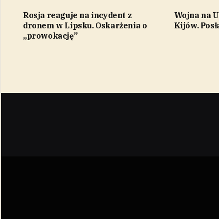
Rosja reaguje na incydent z
Wojna na Uk
dronem w Lipsku. Oskarżenia o
Kijów. Posł
„prowokację”