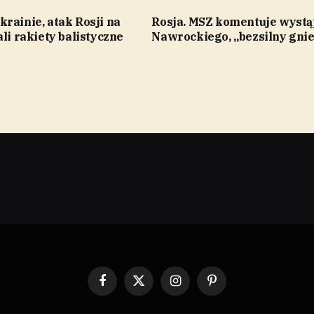
rainie, atak Rosji na
Rosja. MSZ komentuje wystą
ali rakiety balistyczne
Nawrockiego, „bezsilny gni
Facebook
X
Instagram
Pinterest
(Twitter)