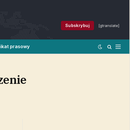
Subskrybuj
[gtranslate]
ikat prasowy
zenie