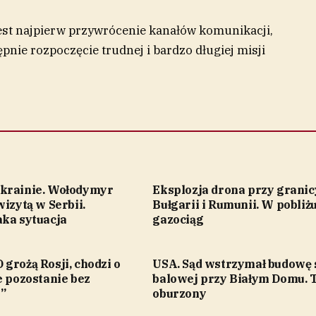
st najpierw przywrócenie kanałów komunikacji,
ępnie rozpoczęcie trudnej i bardzo długiej misji
krainie. Wołodymyr
Eksplozja drona przy granic
wizytą w Serbii.
Bułgarii i Rumunii. W pobliż
aka sytuacja
gazociąg
grożą Rosji, chodzi o
USA. Sąd wstrzymał budowę 
e pozostanie bez
balowej przy Białym Domu.
”
oburzony