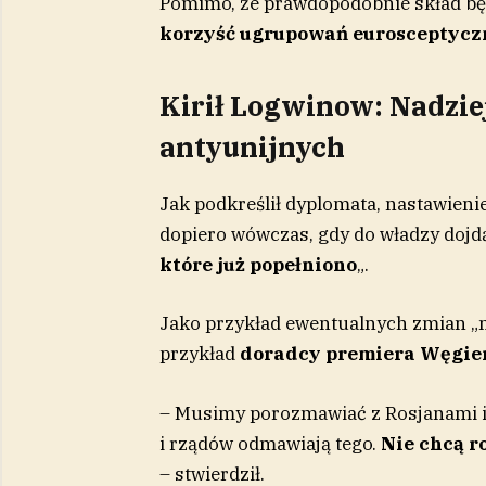
Pomimo, że prawdopodobnie skład bę
korzyść ugrupowań eurosceptycz
Kirił Logwinow: Nadzi
antyunijnych
Jak podkreślił dyplomata, nastawien
dopiero wówczas, gdy do władzy dojdą
które już popełniono
„.
Jako przykład ewentualnych zmian „na
przykład
doradcy premiera Węgie
– Musimy porozmawiać z Rosjanami i
i rządów odmawiają tego.
Nie chcą 
– stwierdził.