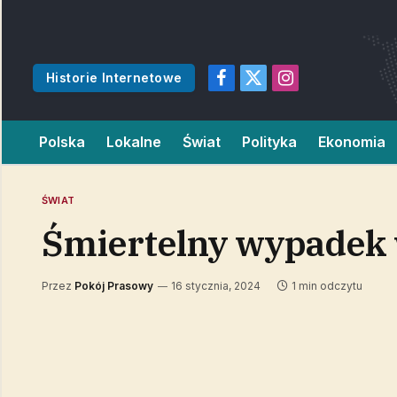
Historie Internetowe
Facebook
X
Instagram
(Twitter)
Polska
Lokalne
Świat
Polityka
Ekonomia
ŚWIAT
Śmiertelny wypadek w
Przez
Pokój Prasowy
16 stycznia, 2024
1 min odczytu