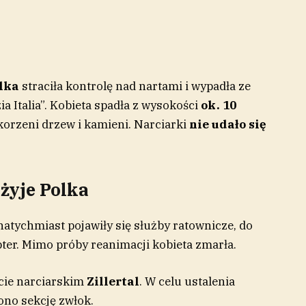
olka
straciła kontrolę nad nartami i wypadła ze
a Italia”. Kobieta spadła z wysokości
ok. 10
korzeni drzew i kamieni. Narciarki
nie udało się
 żyje Polka
natychmiast pojawiły się służby ratownicze, do
ter. Mimo próby reanimacji kobieta zmarła.
cie narciarskim
Zillertal
. W celu ustalenia
ono sekcję zwłok.