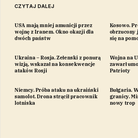
CZYTAJ DALEJ
USA mają mniej amunicji przez
Kosowo. Pr
wojnę z Iranem. Okno okazji dla
obrzucony j
dwóch państw
się na pom
Ukraina – Rosja. Zełenski z ponurą
Wojna na U
wizją, wskazał na konsekwencje
zawarł umo
ataków Rosji
Patrioty
Niemcy. Próba ataku na ukraiński
Bułgaria. 
samolot. Drona strącił pracownik
granicy. M
lotniska
nowy trop