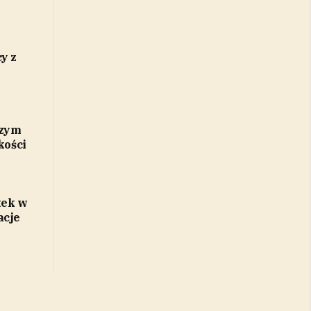
y z
szym
kości
tek w
acje