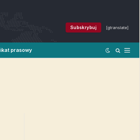
Subskrybuj
[gtranslate]
ikat prasowy