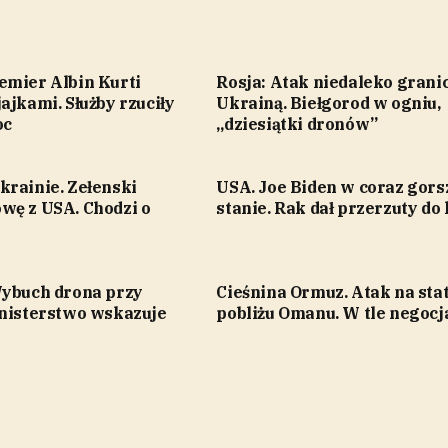
emier Albin Kurti
Rosja: Atak niedaleko granic
ajkami. Służby rzuciły
Ukrainą. Biełgorod w ogniu,
oc
„dziesiątki dronów”
krainie. Zełenski
USA. Joe Biden w coraz gor
wę z USA. Chodzi o
stanie. Rak dał przerzuty do 
Wybuch drona przy
Cieśnina Ormuz. Atak na sta
inisterstwo wskazuje
pobliżu Omanu. W tle negocj