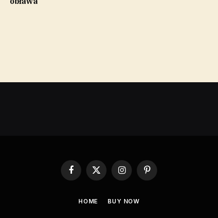
obława
Facebook
X
Instagram
Pinterest
(Twitter)
HOME
BUY NOW