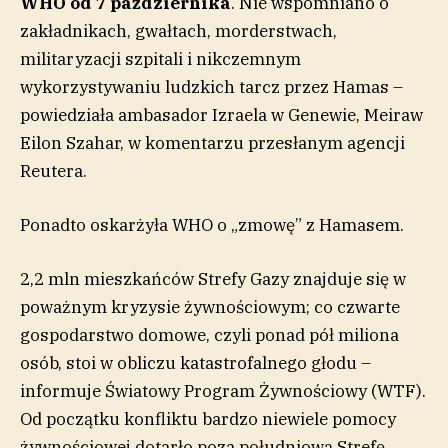
WHO od 7 października
. Nie wspomniano o
zakładnikach, gwałtach, morderstwach,
militaryzacji szpitali i nikczemnym
wykorzystywaniu ludzkich tarcz przez Hamas –
powiedziała ambasador Izraela w Genewie, Meiraw
Eilon Szahar, w komentarzu przesłanym agencji
Reutera.
Ponadto oskarżyła WHO o „zmowę” z Hamasem.
2,2 mln mieszkańców Strefy Gazy znajduje się w
poważnym kryzysie żywnościowym; co czwarte
gospodarstwo domowe, czyli ponad pół miliona
osób, stoi w obliczu katastrofalnego głodu –
informuje Światowy Program Żywnościowy (WTF).
Od początku konfliktu bardzo niewiele pomocy
żywnościowej dotarło poza południową Strefę