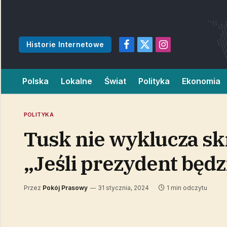
Historie Internetowe
Facebook
X
Instagram
(Twitter)
Polska
Lokalne
Świat
Polityka
Ekonomia
POLITYKA
Tusk nie wyklucza sk
„Jeśli prezydent będz
Przez
Pokój Prasowy
31 stycznia, 2024
1 min odczytu