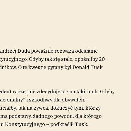
 Andrzej Duda poważnie rozważa odesłanie
ucyjnego. Gdyby tak się stało, opóźniłby 20-
ników. O tę kwestię pytany był Donald Tusk
dent raczej nie zdecyduje się na taki ruch. Gdyby
racjonalny” i szkodliwy dla obywateli. –
hciałby, tak na żywca, dokuczyć tym, którzy
e ma podstawy, żadnego powodu, dla którego
u Konstytucyjnego – podkreślił Tusk.