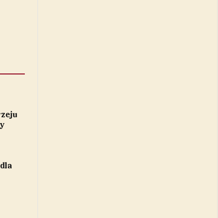
zeju
ły
dla