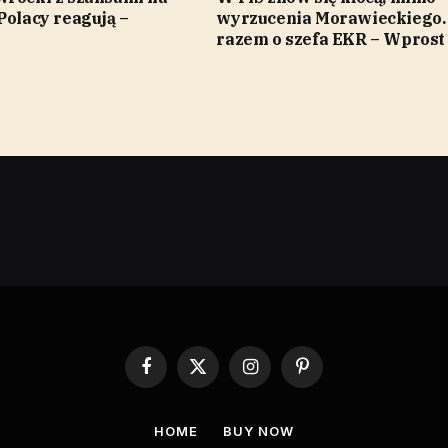
Polacy reagują –
wyrzucenia Morawieckiego
razem o szefa EKR – Wprost
Facebook
X
Instagram
Pinterest
(Twitter)
HOME
BUY NOW