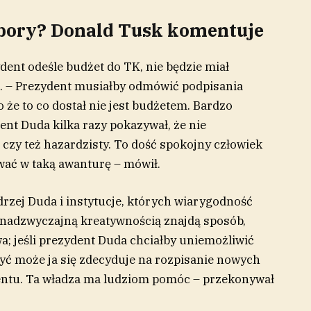
bory? Donald Tusk komentuje
ydent odeśle budżet do TK, nie będzie miał
. – Prezydent musiałby odmówić podpisania
o że to co dostał nie jest budżetem. Bardzo
ent Duda kilka razy pokazywał, że nie
czy też hazardzisty. To dość spokojny człowiek
awać w taką awanturę – mówił.
rzej Duda i instytucje, których wiarygodność
ś nadzwyczajną kreatywnością znajdą sposób,
; jeśli prezydent Duda chciałby uniemożliwić
być może ja się zdecyduje na rozpisanie nowych
entu. Ta władza ma ludziom pomóc – przekonywał