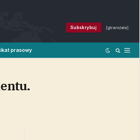
Subskrybuj
[gtranslate]
ikat prasowy
entu.