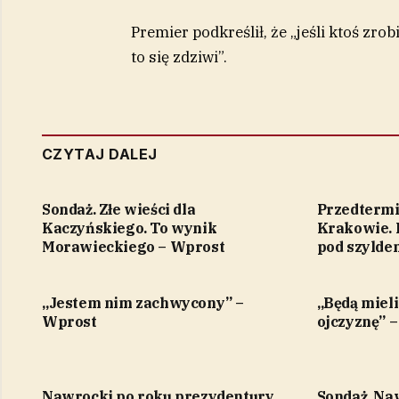
Premier podkreślił, że „jeśli ktoś zr
to się zdziwi”.
CZYTAJ DALEJ
Sondaż. Złe wieści dla
Przedterm
Kaczyńskiego. To wynik
Krakowie. 
Morawieckiego – Wprost
pod szylde
„Jestem nim zachwycony” –
„Będą mieli
Wprost
ojczyznę” 
Nawrocki po roku prezydentury.
Sondaż. Na