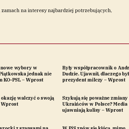
obi zamach na interesy najbardziej potrzebujących,
inowe wybory w
Były współpracownik o Andr
Piątkowska jednak nie
Dudzie. Ujawnił, dlaczego by
m KO-PSL – Wprost
prezydent milczy – Wprost
 okazję walczyć o swoją
Szykują się poważne zmiany 
– Wprost
Ukraińców w Polsce? Media
ujawniają kulisy – Wprost
wrocki z szansami na
W PiS znów się kłócą, mimo