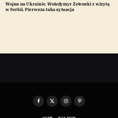
Wojna na Ukrainie. Wołodymyr Zełenski z wizytą
w Serbii. Pierwsza taka sytuacja
Facebook
X
Instagram
Pinterest
(Twitter)
HOME
BUY NOW