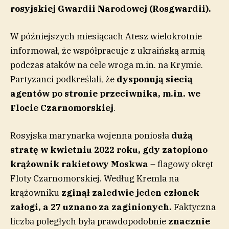
rosyjskiej Gwardii Narodowej (Rosgwardii).
W późniejszych miesiącach Atesz wielokrotnie
informował, że współpracuje z ukraińską armią
podczas ataków na cele wroga m.in. na Krymie.
Partyzanci podkreślali, że
dysponują siecią
agentów po stronie przeciwnika, m.in. we
Flocie Czarnomorskiej
.
Rosyjska marynarka wojenna poniosła
dużą
stratę w kwietniu 2022 roku, gdy zatopiono
krążownik rakietowy Moskwa
– flagowy okręt
Floty Czarnomorskiej. Według Kremla na
krążowniku
zginął zaledwie jeden członek
załogi, a 27 uznano za zaginionych.
Faktyczna
liczba poległych była prawdopodobnie
znacznie