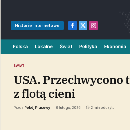
Historie Internetowe
Facebook
X
Instagram
(Twitter)
Polska
Lokalne
Świat
Polityka
Ekonomia
ŚWIAT
USA. Przechwycono ta
z flotą cieni
Przez
Pokój Prasowy
9 lutego, 2026
2 min odczytu