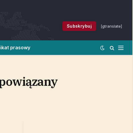
Subskrybuj
[gtranslate]
ikat prasowy
 powiązany