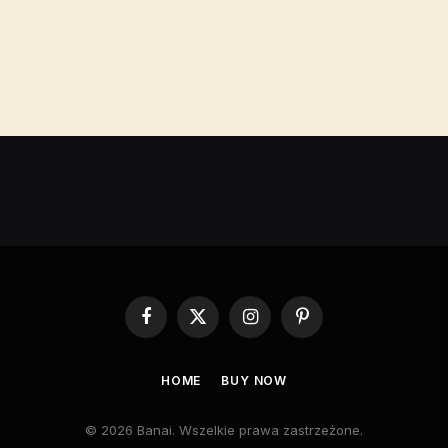
Facebook
X
Instagram
Pinterest
(Twitter)
HOME
BUY NOW
© 2026 Banai. Wszelkie prawa zastrzeżone.