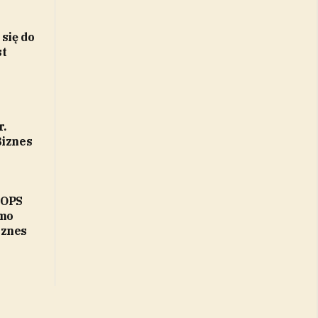
 się do
st
r.
Biznes
MOPS
imo
iznes