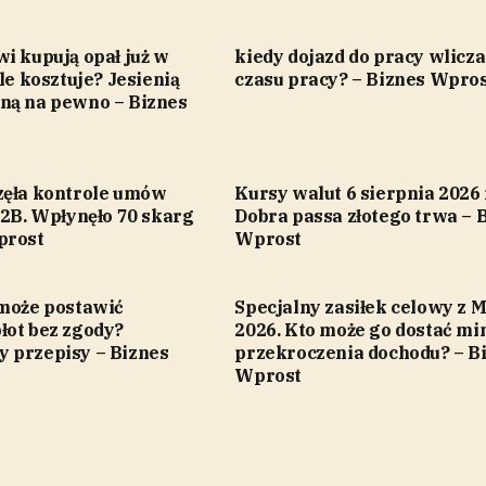
i kupują opał już w
kiedy dojazd do pracy wlicza
ile kosztuje? Jesienią
czasu pracy? – Biznes Wpro
ną na pewno – Biznes
zęła kontrole umów
Kursy walut 6 sierpnia 2026 
B2B. Wpłynęło 70 skarg
Dobra passa złotego trwa – 
prost
Wprost
 może postawić
Specjalny zasiłek celowy z 
łot bez zgody?
2026. Kto może go dostać m
 przepisy – Biznes
przekroczenia dochodu? – B
Wprost