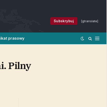
Subskrybuj
[gtranslate]
ikat prasowy
. Pilny