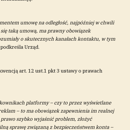
umentem umowę na odległość, najpóźniej w chwili
a się taką umową, ma prawny obowiązek
ozumiały o skutecznych kanałach kontaktu, w tym
 podkreśla Urząd.
wencją art. 12 ust.1 pkt 3 ustawy o prawach
tkownikach platformy – czy to przez wyświetlane
 reklam – to ma obowiązek zapewnienia im realnej
prawo szybko wyjaśnić problem, złożyć
pilną sprawę związaną z bezpieczeństwem konta –