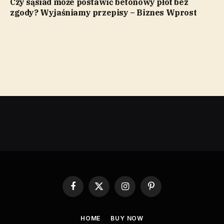
Czy sąsiad może postawić betonowy płot bez
zgody? Wyjaśniamy przepisy – Biznes Wprost
Facebook
X
Instagram
Pinterest
(Twitter)
HOME
BUY NOW