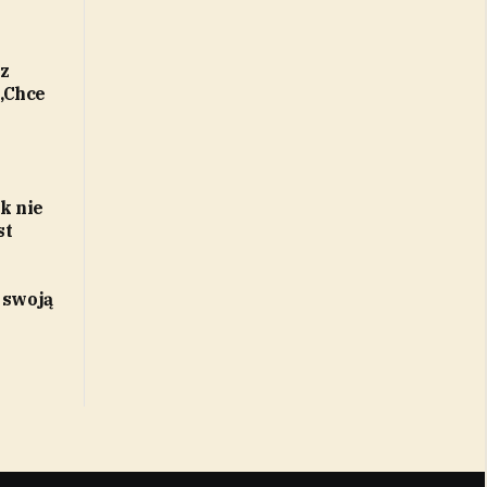
z
„Chce
k nie
st
 swoją