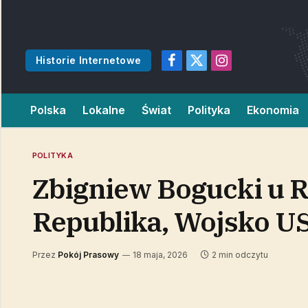
Historie Internetowe
Facebook
X
Instagram
(Twitter)
Polska
Lokalne
Świat
Polityka
Ekonomia
POLITYKA
Zbigniew Bogucki u R
Republika, Wojsko US
Przez
Pokój Prasowy
18 maja, 2026
2 min odczytu