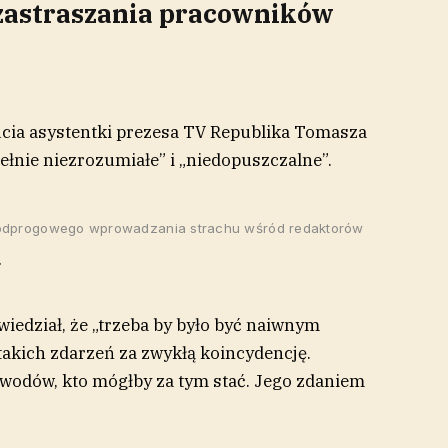
 zastraszania pracowników
ucia asystentki prezesa TV Republika Tomasza
pełnie niezrozumiałe” i „niedopuszczalne”.
 podprogowego wprowadzania strachu wśród redaktorów
.
wiedział, że „trzeba by było być naiwnym
 takich zdarzeń za zwykłą koincydencję.
owodów, kto mógłby za tym stać. Jego zdaniem