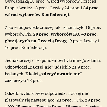
Obywatelską 18 proc., wśród wyborców Trzeciej
Drogi również 18 proc., Lewicy 24 proc. i
54 proc.
wśród wyborców Konfederacji
.
Z kolei odpowiedź „raczej tak” zaznaczyło 18 proc.
wyborców PiS,
29 proc. wyborców KO, 43 proc.
głosujących na Trzecią Drogę
, 9 proc. Lewicy i
16 proc. Konfederacji.
Jednakże część respondentów była innego zdania.
Odpowiedzi
„raczej nie”
udzieliło 21,9 proc.
badanych. Z kolei
„zdecydowanie nie”
zaznaczyło 18 proc.
Odsetki wyborców w odpowiedzi „raczej nie”
plasowały się następująco:
21 proc.
– PiS,
29 proc.
– KO,
15 proc.
– Trzecia Droga,
38 proc.
– Lewica i