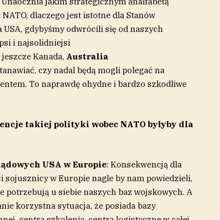
. Unaocznia jakim strategicznym analfabetą
 NATO, dlaczego jest istotne dla Stanów
la USA, gdybyśmy odwrócili się od naszych
si i najsolidniejsi
s jeszcze Kanada,
Australia
astanawiać, czy nadal będą mogli polegać na
entem. To naprawdę ohydne i bardzo szkodliwe
cje takiej polityki wobec NATO byłyby dla
 lądowych USA w Europie
: Konsekwencją dla
si sojusznicy w Europie nagle by nam powiedzieli,
nie potrzebują u siebie naszych baz wojskowych. A
anie korzystna sytuacja, że posiada bazy
ej, centra szkolenia, centra logistyczne w całej