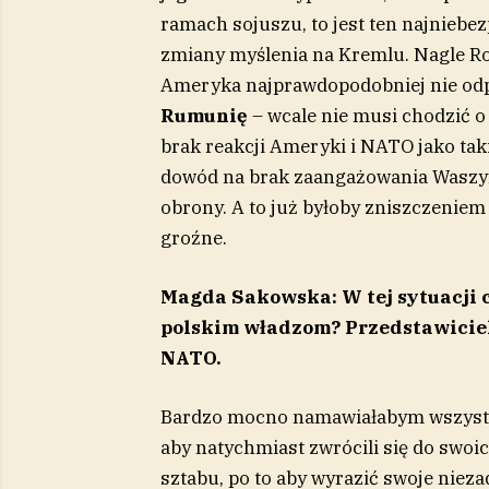
ramach sojuszu, to jest ten najniebe
zmiany myślenia na Kremlu. Nagle Ro
Ameryka najprawdopodobniej nie odp
Rumunię
– wcale nie musi chodzić o 
brak reakcji Ameryki i NATO jako tak
dowód na brak zaangażowania Waszyn
obrony. A to już byłoby zniszczeniem 
groźne.
Magda Sakowska: W tej sytuacji c
polskim władzom? Przedstawicielo
NATO.
Bardzo mocno namawiałabym wszystk
aby natychmiast zwrócili się do swoi
sztabu, po to aby wyrazić swoje nie