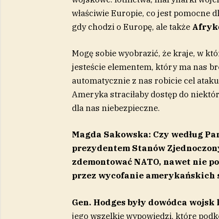
właściwie Europie, co jest pomocne dl
gdy chodzi o Europę, ale także
Afryk
Mogę sobie wyobrazić, że kraje, w kt
jesteście elementem, który ma nas bro
automatycznie z nas robicie cel ataku
Ameryka straciłaby dostęp do niektór
dla nas niebezpieczne.
Magda Sakowska: Czy według Pan
prezydentem Stanów Zjednoczonyc
zdemontować NATO, nawet nie popr
przez wycofanie amerykańskich s
Gen. Hodges były
dowódca wojsk 
jego wszelkie wypowiedzi, które pod