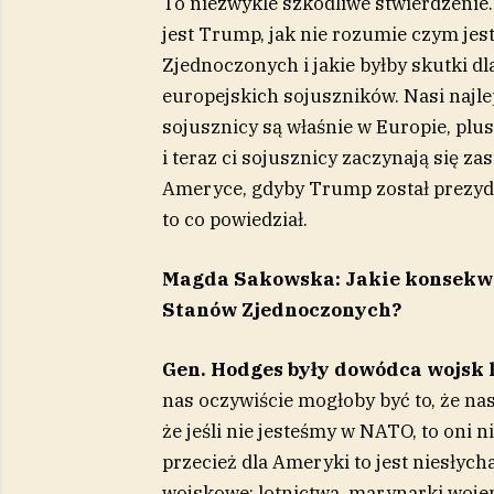
To niezwykle szkodliwe stwierdzenie
jest Trump, jak nie rozumie czym jest
Zjednoczonych i jakie byłby skutki d
europejskich sojuszników. Nasi najlep
sojusznicy są właśnie w Europie, plu
i teraz ci sojusznicy zaczynają się z
Ameryce, gdyby Trump został prezyd
to co powiedział.
Magda Sakowska: Jakie konsekwen
Stanów Zjednoczonych?
Gen. Hodges były dowódca wojsk
nas oczywiście mogłoby być to, że na
że jeśli nie jesteśmy w NATO, to oni 
przecież dla Ameryki to jest niesłych
wojskowe: lotnictwa, marynarki wojenn