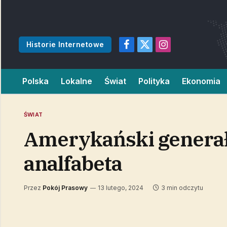
Historie Internetowe
Facebook
X
Instagram
(Twitter)
Polska
Lokalne
Świat
Polityka
Ekonomia
ŚWIAT
Amerykański generał 
analfabeta
Przez
Pokój Prasowy
13 lutego, 2024
3 min odczytu