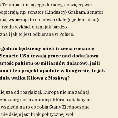
 o Trumpa kim są jego doradcy, co więcej wie
 popierają, np. senator (Lindssey) Graham, senator
pa, wspierają to co mówi i dlatego jeden i drugi
 rządu wykład, o tym jak bardzo
na i jak to jest odbierane w Polsce.
odniu będziemy mieli trzecią rocznicę
 Senacie USA trwają prace nad dodatkową
tość pakietu 60 miliardów dolarów), jeśli
na i ten projekt upadnie w Kongresie, to jak
ądała walka Kijowa z Moskwą?
iejsza od rosyjskiej. Europa nie ma żadnej
iczonej ilości amunicji, która trafiałaby na
 względu na to co robią Stany Zjednoczone.
ie dzieje jest brak politycznej woli.