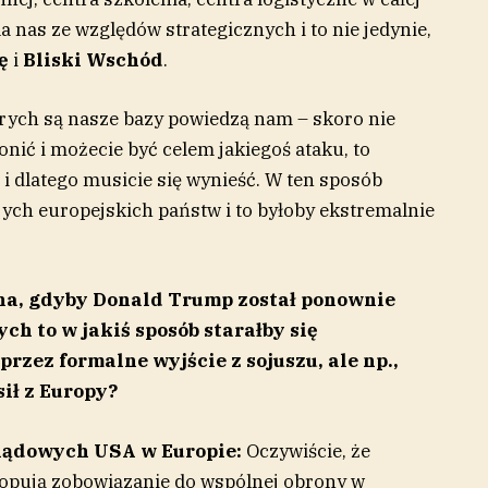
a nas ze względów strategicznych i to nie jedynie,
ę
i
Bliski Wschód
.
órych są nasze bazy powiedzą nam – skoro nie
nić i możecie być celem jakiegoś ataku, to
 i dlatego musicie się wynieść. W ten sposób
ych europejskich państw i to byłoby ekstremalnie
a, gdyby Donald Trump został ponownie
h to w jakiś sposób starałby się
zez formalne wyjście z sojuszu, ale np.,
ił z Europy?
lądowych USA w Europie:
Oczywiście, że
kopują zobowiązanie do wspólnej obrony w