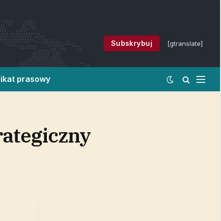
Subskrybuj
[gtranslate]
ikat prasowy
rategiczny