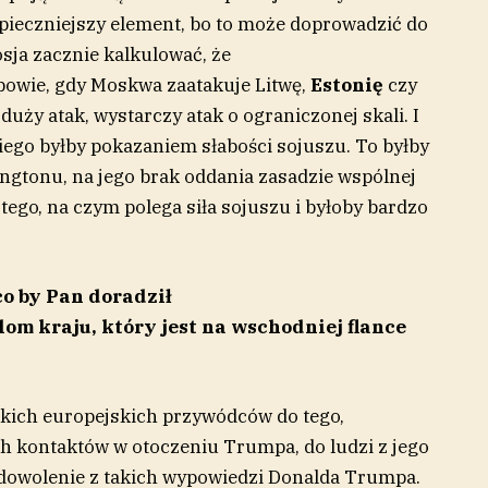
zpieczniejszy element, bo to może doprowadzić do
sja zacznie kalkulować, że
owie, gdy Moskwa zaatakuje Litwę,
Estonię
czy
duży atak, wystarczy atak o ograniczonej skali. I
iego byłby pokazaniem słabości sojuszu. To byłby
gtonu, na jego brak oddania zasadzie wspólnej
tego, na czym polega siła sojuszu i byłoby bardzo
o by Pan doradził
m kraju, który jest na wschodniej flance
ich europejskich przywódców do tego,
ch kontaktów w otoczeniu Trumpa, do ludzi z jego
zadowolenie z takich wypowiedzi Donalda Trumpa.