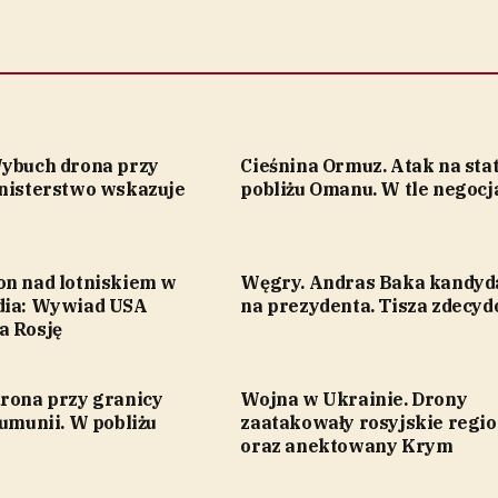
Wybuch drona przy
Cieśnina Ormuz. Atak na sta
inisterstwo wskazuje
pobliżu Omanu. W tle negocj
on nad lotniskiem w
Węgry. Andras Baka kandy
dia: Wywiad USA
na prezydenta. Tisza zdecy
a Rosję
drona przy granicy
Wojna w Ukrainie. Drony
Rumunii. W pobliżu
zaatakowały rosyjskie regi
oraz anektowany Krym