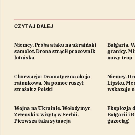
CZYTAJ DALEJ
Niemcy. Próba ataku na ukraiński
Bułgaria. 
samolot. Drona strącił pracownik
granicy. M
lotniska
nowy trop
Chorwacja: Dramatyczna akcja
Niemcy. Dr
ratunkowa. Na pomoc ruszył
Lipsku. Me
strażak z Polski
wskazuje n
Wojna na Ukrainie. Wołodymyr
Eksplozja 
Zełenski z wizytą w Serbii.
Bułgarii i 
Pierwsza taka sytuacja
gazociąg