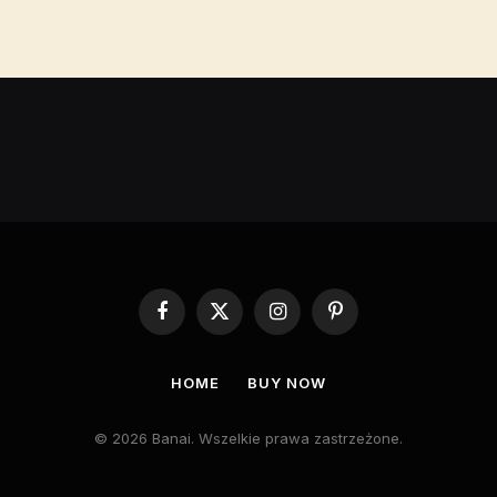
Facebook
X
Instagram
Pinterest
(Twitter)
HOME
BUY NOW
© 2026 Banai. Wszelkie prawa zastrzeżone.