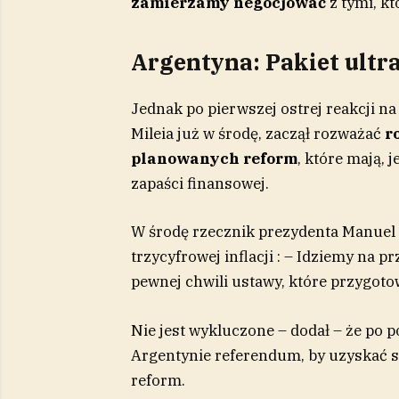
zamierzamy negocjować
z tymi, kt
Argentyna: Pakiet ultr
Jednak po pierwszej ostrej reakcji n
Mileia już w środę, zaczął rozważać
ro
planowanych reform
, które mają,
zapaści finansowej.
W środę rzecznik prezydenta Manuel 
trzycyfrowej inflacji : – Idziemy na p
pewnej chwili ustawy, które przygoto
Nie jest wykluczone – dodał – że po 
Argentynie referendum, by uzyskać s
reform.