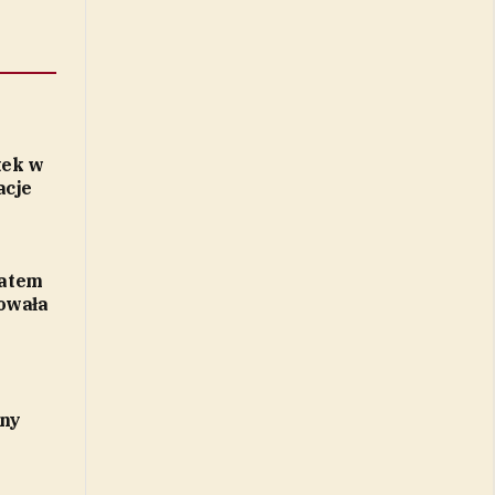
tek w
acje
datem
dowała
ony