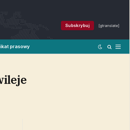
Subskrybuj
[gtranslate]
ikat prasowy
ileje