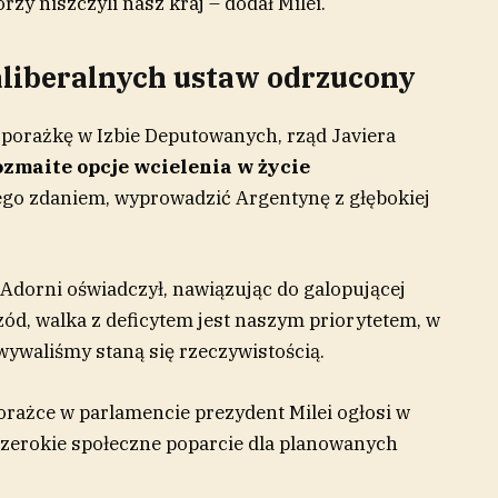
órzy niszczyli nasz kraj – dodał Milei.
aliberalnych ustaw odrzucony
a porażkę w Izbie Deputowanych, rząd Javiera
zmaite opcje wcielenia w życie
 jego zdaniem, wyprowadzić Argentynę z głębokiej
Adorni oświadczył, nawiązując do galopującej
rzód, walka z deficytem jest naszym priorytetem, w
wywaliśmy staną się rzeczywistością.
porażce w parlamencie prezydent Milei ogłosi w
zerokie społeczne poparcie dla planowanych