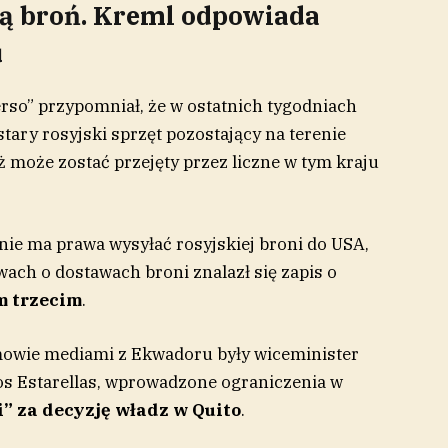
ką broń. Kreml odpowiada
u
rso” przypomniał, że w ostatnich tygodniach
stary rosyjski sprzęt pozostający na terenie
yż może zostać przejęty przez liczne w tym kraju
nie ma prawa wysyłać rosyjskiej broni do USA,
ch o dostawach broni znalazł się zapis o
m trzecim
.
mowie mediami z Ekwadoru były wiceminister
os Estarellas, wprowadzone ograniczenia w
” za decyzję władz w Quito
.