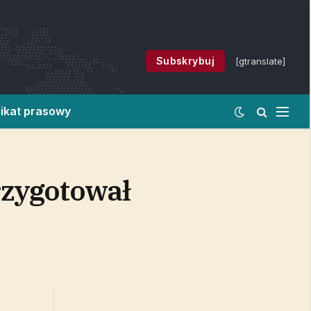
Subskrybuj
[gtranslate]
ikat prasowy
rzygotował