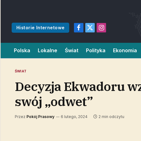
Historie Internetowe
Facebook
X
Instagram
(Twitter)
Polska
Lokalne
Świat
Polityka
Ekonomia
ŚWIAT
Decyzja Ekwadoru wz
swój „odwet”
Przez
Pokój Prasowy
6 lutego, 2024
2 min odczytu