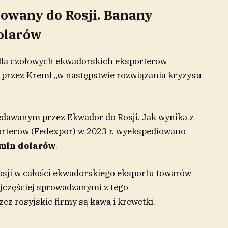
owany do Rosji. Banany
olarów
z dla czołowych ekwadorskich eksporterów
 przez Kreml „w następstwie rozwiązania kryzysu
dawanym przez Ekwador do Rosji. Jak wynika z
orterów (Fedexpor) w 2023 r. wyekspediowano
 mln dolarów
.
Rosji w całości ekwadorskiego eksportu towarów
jczęściej sprowadzanymi z tego
z rosyjskie firmy są kawa i krewetki.