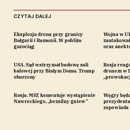
CZYTAJ DALEJ
Eksplozja drona przy granicy
Wojna w Uk
Bułgarii i Rumunii. W pobliżu
zaatakował
gazociąg
oraz anek
USA. Sąd wstrzymał budowę sali
Rosja reagu
balowej przy Białym Domu. Trump
dronem w L
oburzony
„prowokac
Rosja. MSZ komentuje wystąpienie
Węgry będą
Nawrockiego, „bezsilny gniew”
prezydenta
zapowiada