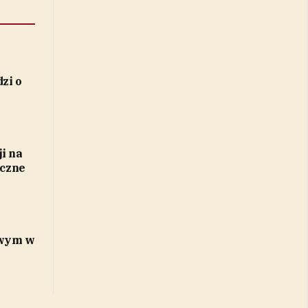
zi o
i na
yczne
e
owym w