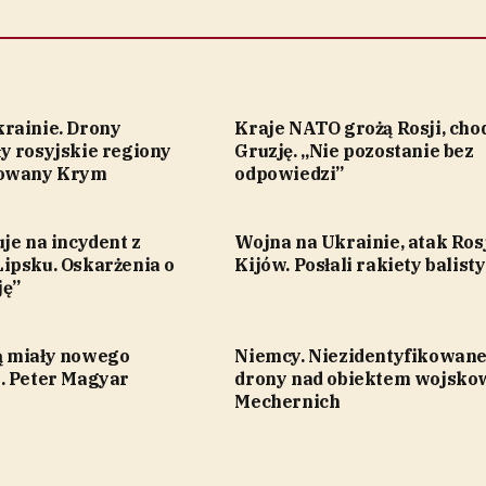
rainie. Drony
Kraje NATO grożą Rosji, chod
y rosyjskie regiony
Gruzję. „Nie pozostanie bez
towany Krym
odpowiedzi”
je na incydent z
Wojna na Ukrainie, atak Rosj
ipsku. Oskarżenia o
Kijów. Posłali rakiety balist
ję”
 miały nowego
Niemcy. Niezidentyfikowan
. Peter Magyar
drony nad obiektem wojsk
Mechernich