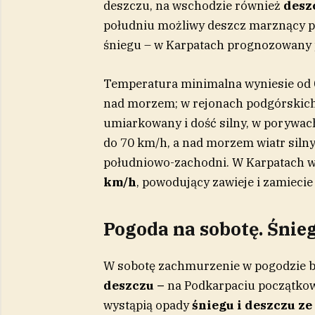
deszczu, na wschodzie również
desz
południu możliwy deszcz marznący po
śniegu – w Karpatach prognozowany 
Temperatura minimalna wyniesie od 0 
nad morzem; w rejonach podgórskich K
umiarkowany i dość silny, w porywac
do 70 km/h, a nad morzem wiatr silny
południowo-zachodni. W Karpatach w
km/h
, powodujący zawieje i zamiecie
Pogoda na sobotę. Śnieg
W sobotę zachmurzenie w pogodzie b
deszczu –
na Podkarpaciu początko
wystąpią opady
śniegu i deszczu ze