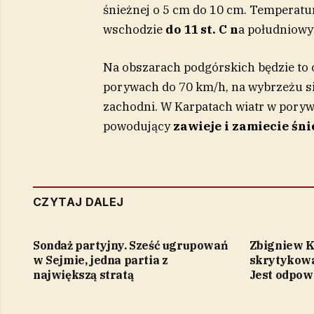
śnieżnej o 5 cm do 10 cm. Temperatu
wschodzie
do 11 st. C n
a południowy
Na obszarach podgórskich będzie to od
porywach do 70 km/h, na wybrzeżu si
zachodni. W Karpatach wiatr w pory
powodujący
zawieje i zamiecie śni
CZYTAJ DALEJ
Sondaż partyjny. Sześć ugrupowań
Zbigniew K
w Sejmie, jedna partia z
skrytykowa
największą stratą
Jest odpow