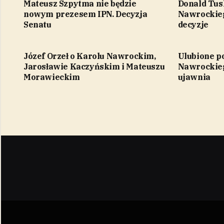
Mateusz Szpytma nie będzie
Donald Tus
nowym prezesem IPN. Decyzja
Nawrockieg
Senatu
decyzje
Józef Orzeł o Karolu Nawrockim,
Ulubione p
Jarosławie Kaczyńskim i Mateuszu
Nawrockieg
Morawieckim
ujawnia