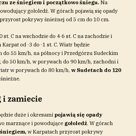
czu ze śniegiem i początkowo śniegu.
Na
wodujący gołoledź. W górach pojawią się opady
przyrost pokrywy śnieżnej od 5 cm do 10 cm.
st. C na wschodzie do 4-6 st. C na zachodzie i
arpat od -3 do -1 st. C. Wiatr będzie
h do 55 km/h, na północy i Przedgórzu Sudeckim
, do 50 km/h, w porywach do 90 km/h, zachodni i
iatr w porywach do 80 km/h,
w Sudetach do 120
 śnieżne.
 i zamiecie
ędzie duże i okresami
pojawią się opady
wo marznące i powodujące
gołoledź
. W górach
 śniegiem,
w Karpatach przyrost pokrywy