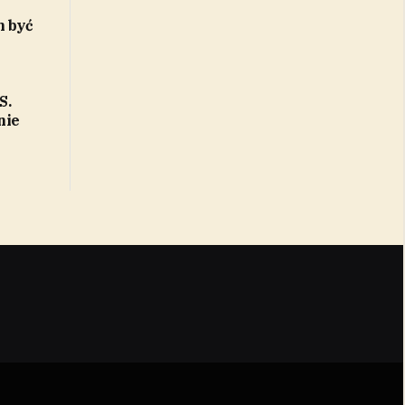
m być
S.
nie