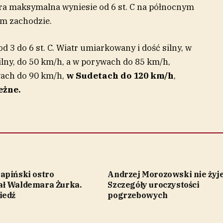
ra maksymalna wyniesie od 6 st. C na północnym
m zachodzie.
 3 do 6 st. C. Wiatr umiarkowany i dość silny, w
lny, do 50 km/h, a w porywach do 85 km/h,
wach do 90 km/h,
w Sudetach do 120 km/h
,
eżne.
apiński ostro
Andrzej Morozowski nie żyje
ł Waldemara Żurka.
Szczegóły uroczystości
iedź
pogrzebowych