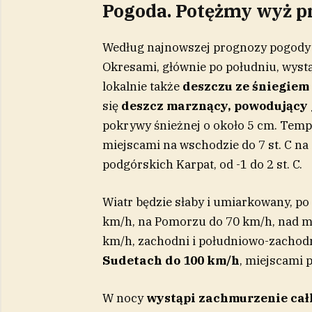
Pogoda. Potężmy wyż pr
Według najnowszej prognozy pogody
Okresami, głównie po południu, wyst
lokalnie także
deszczu ze śniegiem 
się
deszcz marznący, powodujący 
pokrywy śnieżnej o około 5 cm. Temp
miejscami na wschodzie do 7 st. C na
podgórskich Karpat, od -1 do 2 st. C.
Wiatr będzie słaby i umiarkowany, po
km/h, na Pomorzu do 70 km/h, nad mo
km/h, zachodni i południowo-zachod
Sudetach do 100 km/h
, miejscami 
W nocy
wystąpi zachmurzenie cał