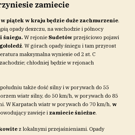
zyniesie zamiecie
w piątek w kraju będzie duże zachmurzenie
.
ąpią opady deszczu, na wschodzie i północy
i śniegu.
W rejonie
Sudetów
przejściowo pojawi
gołoledź
. W górach opady śniegu i tam przyrost
eratura maksymalna wyniesie od 2 st. C
 zachodzie; chłodniej będzie w rejonach
 południu także dość silny i w porywach do 55
rzem wiatr silny, do 50 km/h, w porywach do 85
ni. W Karpatach wiatr w porywach do 70 km/h,
w
powodujący zawieje i
zamiecie śnieżne
.
kowite
z lokalnymi przejaśnieniami. Opady