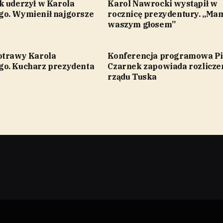
k uderzył w Karola
Karol Nawrocki wystąpił w
o. Wymienił najgorsze
rocznicę prezydentury. „Ma
waszym głosem”
otrawy Karola
Konferencja programowa Pi
o. Kucharz prezydenta
Czarnek zapowiada rozlicze
rządu Tuska