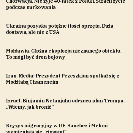
Chorwacja. Nie żyje 40-latek z Polski. Stracił życie
podczas nurkowania
Ukraina pozyska potężne ilości sprzętu. Duża
dostawa, ale nie z USA
Mołdawia. Głośna eksplozja nieznanego obiektu.
To mógł być dron bojowy
Iran. Media: Prezydent Pezeszkian spotkał się z
Modżtabą Chameneim
Izrael. Binjamin Netanjahu odrzuca plan Trumpa.
„Wiemy, jak bronić”
Kryzys migracyjny w UE. Sanchez i Meloni
wymieniają się „ciosami”