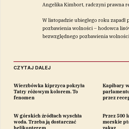
Angelika Kimbort, radczyni prawna r
W listopadzie ubiegłego roku zapadł 
pozbawienia wolności – hodowca lisów
bezwzględnego pozbawienia wolności
CZYTAJ DALEJ
Wierzbówka kiprzyca pokryła
Kapibary w
Tatry różowym kolorem. To
parlamentu
fenomen
przez rece
W górskich źródłach wyschła
Przez 500 l
woda. Trzeba ją dostarczać
morskie pt
helikopterem
zakaz