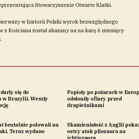
eprezentująca Stowarzyszenie Otwarte Klatki.
pierwszy w historii Polski wyrok bezwzględnego
 z Kościana został skazany na na karę 6 miesięcy
.
darły się do
Popioły po pożarach w Europ
 w Brazylii. Weszły
odsłoniły ofiary przed
pcję
drapieżnikami
at brutalnie polowali na
Skamieniałość z Anglii poka
aki. Teraz wydano
ostry atak pliozaura na
ichtiozaura