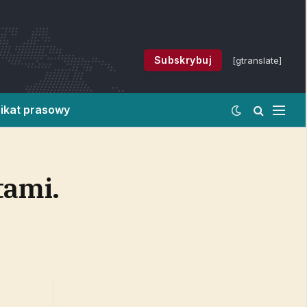
Subskrybuj
[gtranslate]
ikat prasowy
tami.