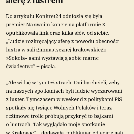
aferę z lustrem
Do artykułu Konkret24 odniosła się była
premier.Na swoim koncie na platformie X
opublikowała link oraz kilka słów od siebie.
„Ludzie rozkręcający aferę z powodu obecności
lustra w sali gimnastycznej krakowskiego
»Sokoła« sami wystawiają sobie marne
świadectwo” – pisała.
„Ale widać w tym też strach. Oni by chcieli, żeby
na naszych spotkaniach byli ludzie wyczarowani
z luster. Tymczasem w weekend z politykami PiS
spotkały się tysiące Wolnych Polaków i teraz
reżimowe trolle próbują przykryć to bajkami
o lustrach. Tak wyglądało moje spotkanie
w Krakowie” – dodawała, publikując zdjęcie z sali.