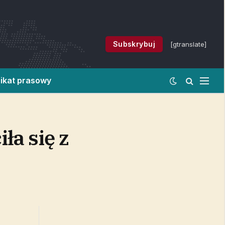
Subskrybuj
[gtranslate]
ikat prasowy
ła się z