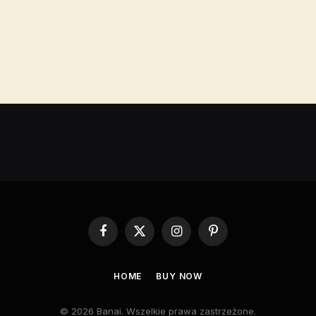
Facebook
X
Instagram
Pinterest
(Twitter)
HOME
BUY NOW
© 2026 Banai. Wszelkie prawa zastrzeżone.