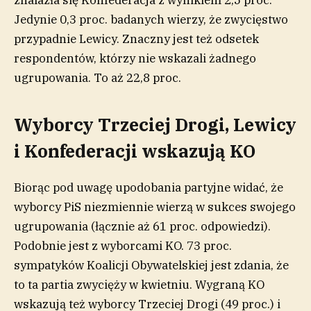
znalazła się Konfederacja z wynikiem 2,5 proc.
Jedynie 0,3 proc. badanych wierzy, że zwycięstwo
przypadnie Lewicy. Znaczny jest też odsetek
respondentów, którzy nie wskazali żadnego
ugrupowania. To aż 22,8 proc.
Wyborcy Trzeciej Drogi, Lewicy
i Konfederacji wskazują KO
Biorąc pod uwagę upodobania partyjne widać, że
wyborcy PiS niezmiennie wierzą w sukces swojego
ugrupowania (łącznie aż 61 proc. odpowiedzi).
Podobnie jest z wyborcami KO. 73 proc.
sympatyków Koalicji Obywatelskiej jest zdania, że
to ta partia zwycięży w kwietniu. Wygraną KO
wskazują też wyborcy Trzeciej Drogi (49 proc.) i