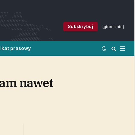
Subskrybuj
[gtranslate]
ikat prasowy
dam nawet