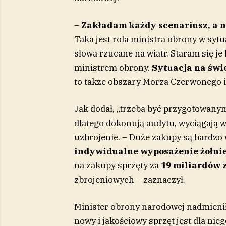
–
Zakładam każdy scenariusz, a na
Taka jest rola ministra obrony w sytua
słowa rzucane na wiatr. Staram się j
ministrem obrony.
Sytuacja na świ
to także obszary Morza Czerwonego i
Jak dodał, „trzeba być przygotowanym 
dlatego dokonują audytu, wyciągają wn
uzbrojenie. – Duże zakupy są bardzo w
indywidualne wyposażenie żołnie
na zakupy sprzęty za
19 miliardów 
zbrojeniowych – zaznaczył.
Minister obrony narodowej nadmienił
nowy i jakościowy sprzęt jest dla nie