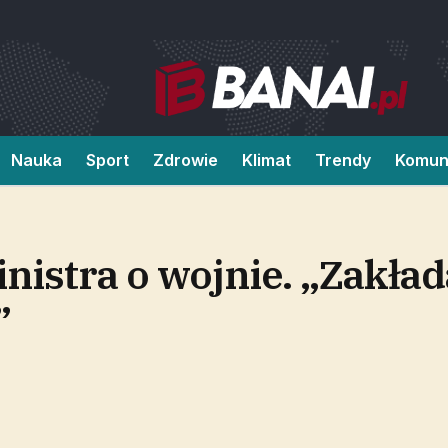
Nauka
Sport
Zdrowie
Klimat
Trendy
Komun
nistra o wojnie. „Zakła
”