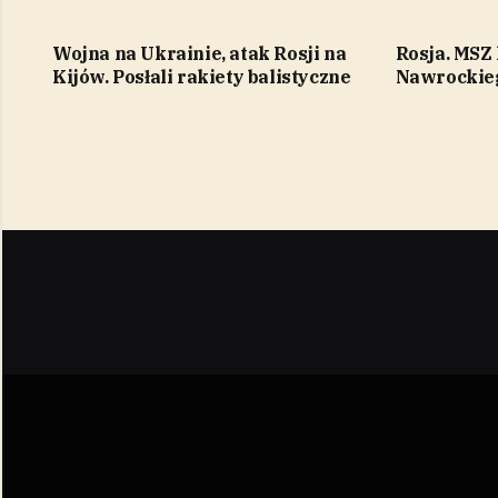
Wojna na Ukrainie, atak Rosji na
Rosja. MSZ
Kijów. Posłali rakiety balistyczne
Nawrockieg