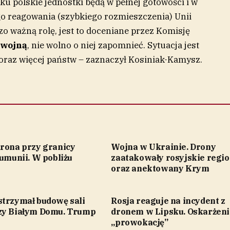
ku polskie jednostki będą w pełnej gotowości i w
go reagowania (szybkiego rozmieszczenia) Unii
zo ważną rolę, jest to doceniane przez Komisję
 wojną
, nie wolno o niej zapomnieć. Sytuacja jest
oraz więcej państw – zaznaczył Kosiniak-Kamysz.
drona przy granicy
Wojna w Ukrainie. Drony
Rumunii. W pobliżu
zaatakowały rosyjskie regi
oraz anektowany Krym
strzymał budowę sali
Rosja reaguje na incydent z
zy Białym Domu. Trump
dronem w Lipsku. Oskarżeni
„prowokację”