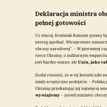
Deklaracja ministra ob
pełnej gotowości
Co więcej, Kosiniak-Kamysz pytany był
szereg spotkać. Wicepremier zaznaczy
obrony narodowej”. – W pierwszej cz
rzecz Ukrainy, o militarnym wsparci
jest bardzo ważne, ale
Unia, jako ca
Dodał również, że w tej kwestii nikt s
miały sceptyczne podejście. – Polska j
Ukrainę przekazując jej najwięcej am
wywiążemy
– mówił minister obron