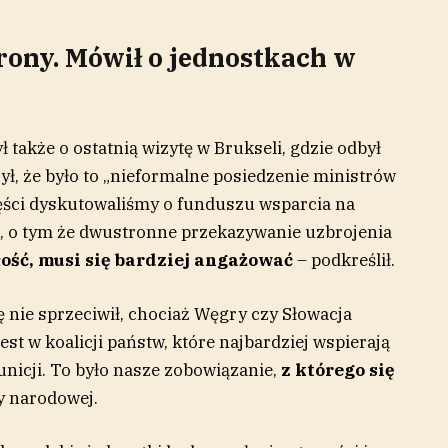
rony. Mówił o jednostkach w
 także o ostatnią wizytę w Brukseli, gdzie odbył
ł, że było to „nieformalne posiedzenie ministrów
ęści dyskutowaliśmy o funduszu wsparcia na
u, o tym że dwustronne przekazywanie uzbrojenia
łość, musi się bardziej angażować
– podkreślił.
ię nie sprzeciwił, chociaż Węgry czy Słowacja
est w koalicji państw, które najbardziej wspierają
unicji. To było nasze zobowiązanie,
z którego się
y narodowej.