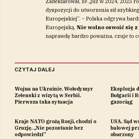
Zadeklarował, że „już w 2024, 2025 ro
dyspozycji do utworzenia sił szybkie
Europejskiej”. – Polska odgrywa bard
Europejską.
Nie wolno oswoić się z
naprawdę bardzo poważna, czuje to c
CZYTAJ DALEJ
Wojna na Ukrainie. Wołodymyr
Eksplozja 
Zełenski z wizytą w Serbii.
Bułgarii i 
Pierwsza taka sytuacja
gazociąg
Kraje NATO grożą Rosji, chodzi o
USA. Sąd w
Gruzję. „Nie pozostanie bez
balowej pr
odpowiedzi”
oburzony