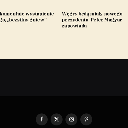
 komentuje wystąpienie
Węgry będą miały nowego
o, „bezsilny gniew”
prezydenta. Peter Magyar
zapowiada
Facebook
X
Instagram
Pinterest
(Twitter)