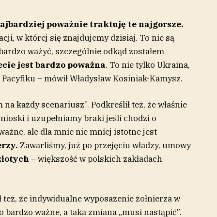
jbardziej poważnie traktuję te najgorsze.
cji, w której się znajdujemy dzisiaj. To nie są
e bardzo ważyć, szczególnie odkąd zostałem
ecie jest bardzo poważna
. To nie tylko Ukraina,
 Pacyfiku – mówił Władysław Kosiniak-Kamysz.
na każdy scenariusz”. Podkreślił też, że właśnie
ioski i uzupełniamy braki jeśli chodzi o
ażne, ale dla mnie nie mniej istotne jest
rzy.
Zawarliśmy, już po przejęciu władzy, umowy
złotych
– większość w polskich zakładach
 też, że indywidualne wyposażenie żołnierza w
go bardzo ważne, a taka zmiana „musi nastąpić”.