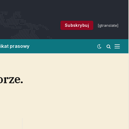
Subskrybuj
[gtranslate]
ikat prasowy
orze.