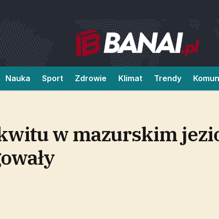
Nauka
Sport
Zdrowie
Klimat
Trendy
Komun
kwitu w mazurskim jezi
gowały