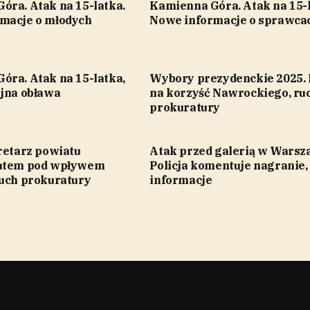
óra. Atak na 15-latka.
Kamienna Góra. Atak na 15-l
macje o młodych
Nowe informacje o sprawca
óra. Atak na 15-latka,
Wybory prezydenckie 2025. 
yjna obława
na korzyść Nawrockiego, ru
prokuratury
retarz powiatu
Atak przed galerią w Warsz
autem pod wpływem
Policja komentuje nagranie
Ruch prokuratury
informacje