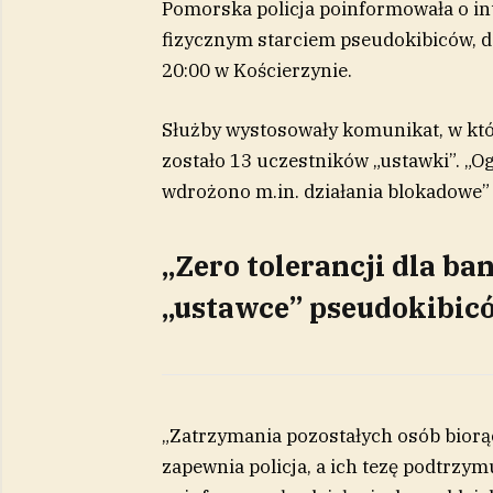
Pomorska policja poinformowała o in
fizycznym starciem pseudokibiców, d
20:00 w Kościerzynie.
Służby wystosowały komunikat, w kt
zostało 13 uczestników „ustawki”. „O
wdrożono m.in. działania blokadowe”
„Zero tolerancji dla ba
„ustawce” pseudokibic
„Zatrzymania pozostałych osób biorąc
zapewnia policja, a ich tezę podtrzy