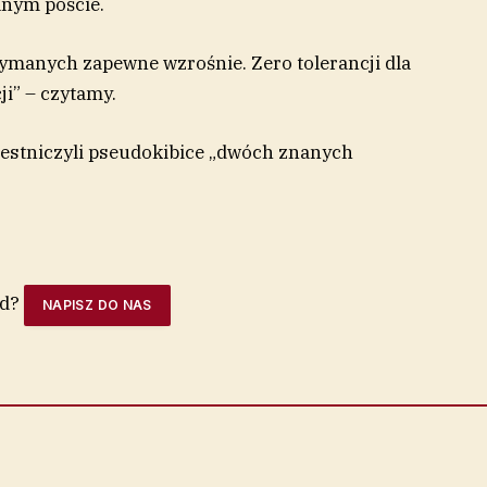
lnym poście.
trzymanych zapewne wzrośnie. Zero tolerancji dla
ji” – czytamy.
czestniczyli pseudokibice „dwóch znanych
ąd?
NAPISZ DO NAS