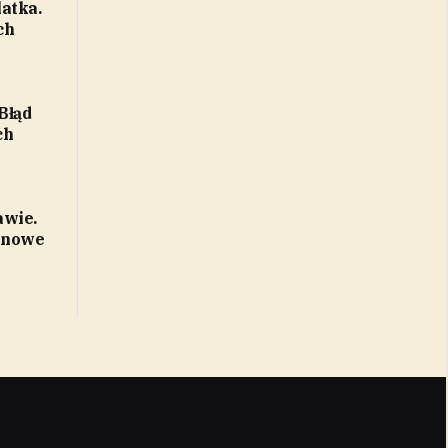
atka.
ch
Błąd
ch
awie.
, nowe