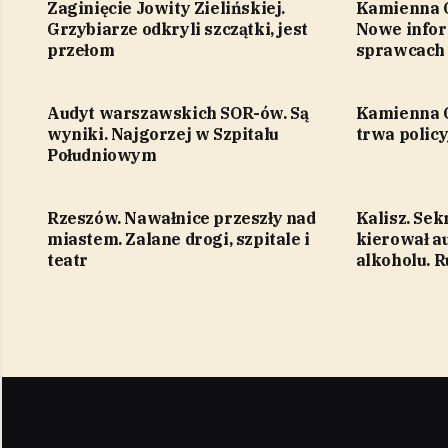
Zaginięcie Jowity Zielińskiej.
Kamienna G
Grzybiarze odkryli szczątki, jest
Nowe infor
przełom
sprawcach
Audyt warszawskich SOR-ów. Są
Kamienna G
wyniki. Najgorzej w Szpitalu
trwa polic
Południowym
Rzeszów. Nawałnice przeszły nad
Kalisz. Sek
miastem. Zalane drogi, szpitale i
kierował 
teatr
alkoholu. 