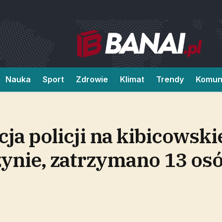
Nauka
Sport
Zdrowie
Klimat
Trendy
Komun
a policji na kibicowski
ynie, zatrzymano 13 os