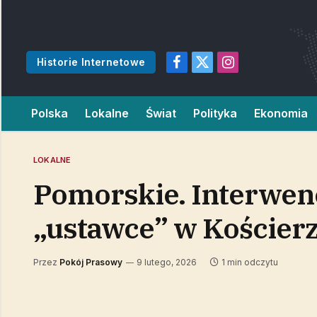
Historie Internetowe
Facebook
X
Instagram
(Twitter)
Polska
Lokalne
Świat
Polityka
Ekonomia
LOKALNE
Pomorskie. Interwencj
„ustawce” w Kościerz
Przez
Pokój Prasowy
9 lutego, 2026
1 min odczytu