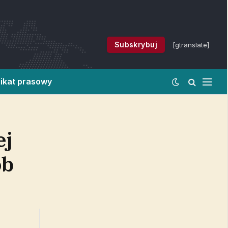
Subskrybuj
[gtranslate]
ikat prasowy
ej
ób