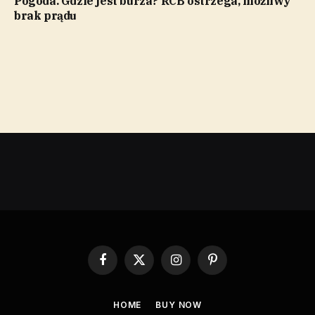
Pogoda. Gdzie jest burza? RCB ostrzega, możliwy
brak prądu
Facebook
X
Instagram
Pinterest
(Twitter)
HOME
BUY NOW