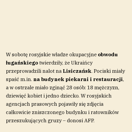
W sobotę rosyjskie władze okupacyjne
obwodu
ługańskiego
twierdziły, że Ukraińcy
przeprowadzili nalot na
Lisiczańsk
. Pociski miały
spaść m.in.
na budynek piekarni i restauracji
,
a w ostrzale miało zginąć 28 osób: 18 mężczyzn,
dziewięć kobiet i jedno dziecko. W rosyjskich
agencjach prasowych pojawiły się zdjęcia
całkowicie zniszczonego budynku i ratowników
przeszukujących gruzy – donosi AFP.