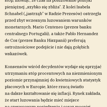
stóp, mówiąc, że czas na poluzowanie polityki
pieniężnej „szybko się zbliża”. Z kolei Isabela
Schnabel („jastrząb” w Radzie Prezesów) ostrzegła
przed zbyt wczesnym luzowaniem warunków
monetarnych. Mario Centeneo (prezes banku
centralnego Portugalii), a także Pablo Hernandez
de Cos (prezes Banku Hiszpanii) preferują
ostrożnościowe podejście i nie dają gołębich
wskazówek.
Konsensów wśród decydentów wydaje się sprzyjać
utrzymaniu stóp procentowych na niezmienionym
poziomie przynajmniej do kwietniowych statystyk
płacowych w Europie, które rzucą światło
na dalsze kształtowanie się inflacji. Rynek zakłada,
że start luzowania będzie mieć miejsce
na czerwcowym posiedzeniu i coraz mocniej